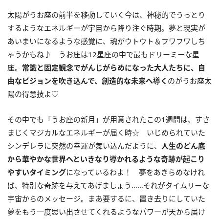
太陽がうお座の前半を移動していく今は、神秘的でうっとり
するようなエネルギーが宇宙から降り注ぐ時期。夢と現実が
あいまいになるような感覚に、魂がウトウト＆フワフワしち
ゃうかもね♪ うお座は
12
星座の中で最もドリーミーな星
座。
常識と固定観念でがんじがらめになった大人たちに、自
由なビジョンを吹き込んで、創造的な未来へ導く
のがうお座太
陽の得意技よ♡
その中でも「うお座の新月」が用意されたこの
1
週間は、すさ
まじくマジカルなエネルギーが届く時☆ いじめられていた
シンデレラに突然の幸運が舞い込んだように、
人生のどん底
から華やかな世界へといきなり導かれるような奇跡が起こり
やすいタイミング
になっているわよ！ 夢をあきらめなけれ
ば、特別な奇跡を与えてあげましょう……それがタイムリーな
宇宙からのメッセージ。まあ要するに、置き去りにしていた
夢をもう一度思い出させてくれるようなパワーが天から届け