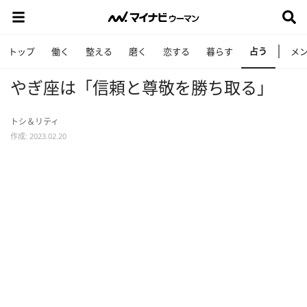
占う
トップ
働く
整える
磨く
恋する
暮らす
メ
やぎ座は「信頼と尊敬を勝ち取る」
トシ＆リティ
作成: 2023.02.20