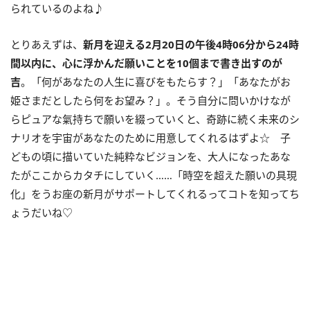
られているのよね♪
とりあえずは、
新月を迎える
2
月
20
日の午後
4
時
06
分から
24
時
間以内に、
心に浮かんだ願いことを
10
個まで書き出すのが
吉
。「何があなたの人生に喜びをもたらす？」「あなたがお
姫さまだとしたら何をお望み？」。そう自分に問いかけなが
らピュアな氣持ちで願いを綴っていくと、奇跡に続く未来のシ
ナリオを宇宙があなたのために用意してくれるはずよ☆ 子
どもの頃に描いていた純粋なビジョンを、大人になったあな
たがここからカタチにしていく……「時空を超えた願いの具現
化」をうお座の新月がサポートしてくれるってコトを知ってち
ょうだいね♡