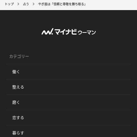
トップ
占う
やぎ座は「信頼と尊敬を勝ち取る」
カテゴリー
働く
整える
磨く
恋する
暮らす