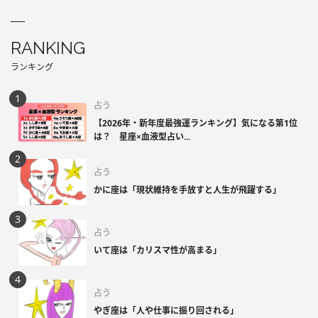
RANKING
ランキング
占う
【2026年・新年度最強運ランキング】気になる第1位
は？ 星座×血液型占い...
占う
かに座は「現状維持を手放すと人生が飛躍する」
占う
いて座は「カリスマ性が高まる」
占う
やぎ座は「人や仕事に振り回される」