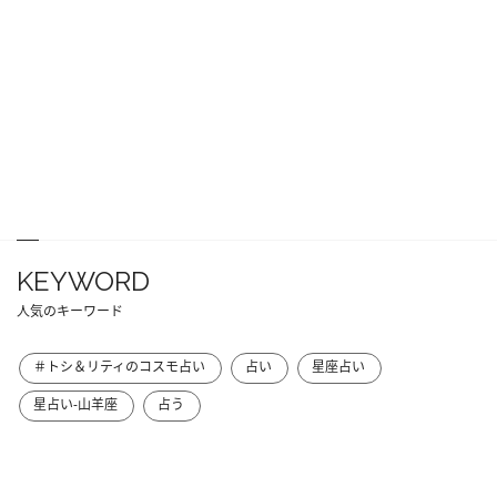
KEYWORD
人気のキーワード
＃トシ＆リティのコスモ占い
占い
星座占い
星占い-山羊座
占う