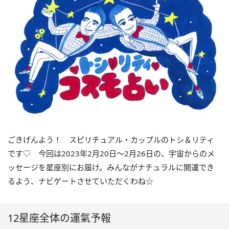
ごきげんよう！ スピリチュアル・カップルのトシ＆リティ
です♡ 今回は
2023
年2月
20
日〜
2
月
26
日の、宇宙からのメ
ッセージを星座別にお届け。みんながナチュラルに開運でき
るよう、ナビゲートさせていただくわね☆
12星座全体の運氣予報