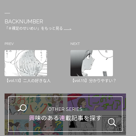
BACKNUMBER
「＃裸足のせいめい」をもっと見る
PREV
NEXT
【vol.13】二人の好きな人
【vol.15】分かりやすい？