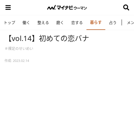
暮らす
トップ
働く
整える
磨く
恋する
占う
メ
【vol.14】初めての恋バナ
＃裸足のせいめい
作成: 2023.02.14