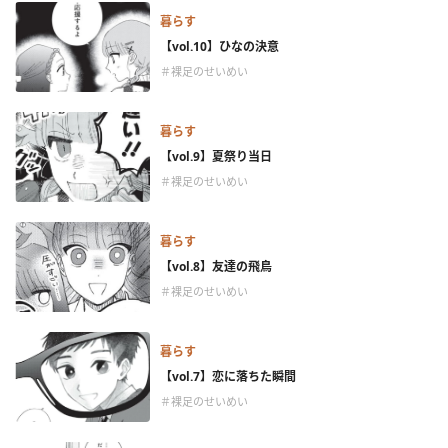
暮らす
【vol.10】ひなの決意
＃裸足のせいめい
暮らす
【vol.9】夏祭り当日
＃裸足のせいめい
暮らす
【vol.8】友達の飛鳥
＃裸足のせいめい
暮らす
【vol.7】恋に落ちた瞬間
＃裸足のせいめい