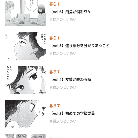
暮らす
【vol.6】飛鳥が悩むワケ
＃裸足のせいめい
暮らす
【vol.5】違う部分を分かりあうこと
＃裸足のせいめい
暮らす
【vol.4】友情が終わる時
＃裸足のせいめい
暮らす
【vol.3】初めての学級委員
＃裸足のせいめい