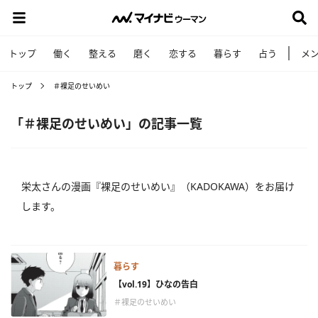
トップ
働く
整える
磨く
恋する
暮らす
占う
メ
トップ
＃裸足のせいめい
「＃裸足のせいめい」の記事一覧
栄太さんの漫画『裸足のせいめい』（KADOKAWA）をお届け
します。
暮らす
【vol.19】ひなの告白
＃裸足のせいめい