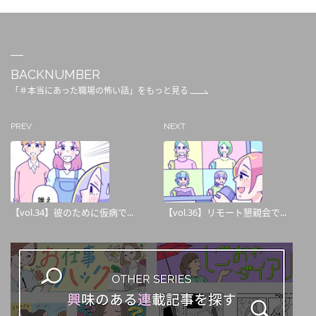
BACKNUMBER
「＃本当にあった職場の怖い話」をもっと見る
PREV
NEXT
【vol.34】彼のために仮病で...
【vol.36】リモート懇親会で...