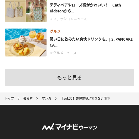
テディベアやローズ柄がかわいい！ Cath
Kidstonから...
＃ファッションニュース
グルメ
暑い日に飲みたい爽快ドリンクも。J.S. PANCAKE
CA...
＃グルメニュース
もっと見る
トップ
暮らす
マンガ
【vol.35】整理整頓ができない部下