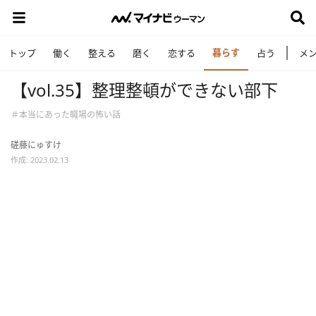
暮らす
トップ
働く
整える
磨く
恋する
占う
メ
【vol.35】整理整頓ができない部下
＃本当にあった職場の怖い話
磋藤にゅすけ
作成: 2023.02.13