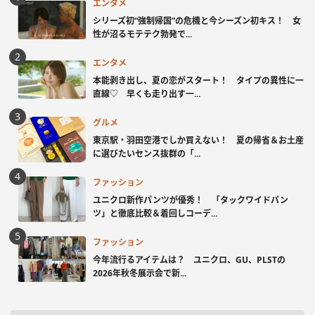
エンタメ
シリーズ初“強制帰国”の危機と今シーズン初キス！ 女
性が沼るモテテク勃発で...
エンタメ
本能剥き出し、夏の恋がスタート！ タイプの異性に一
直線♡ 早くも走り出す一...
グルメ
東京駅・羽田空港でしか買えない！ 夏の帰省＆お土産
に選びたいセンス抜群の「...
ファッション
ユニクロ新作パンツが優秀！ 「タックワイドパン
ツ」と徹底比較＆着回しコーデ...
ファッション
今年流行るアイテムは？ ユニクロ、GU、PLSTの
2026年秋冬展示会で新...