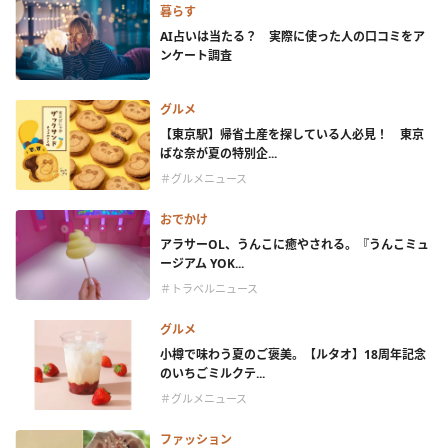
暮らす
AI占いは当たる？ 実際に使った人の口コミをア
ンケート調査
グルメ
【東京駅】帰省土産を探している人必見！ 東京
ばな奈が夏の特別企...
＃グルメニュース
おでかけ
アラサーOL、うんこに癒やされる。『うんこミュ
ージアム YOK...
＃トラベルニュース
グルメ
小樽で味わう夏のご褒美。【ルタオ】18周年記念
のいちごミルクテ...
＃グルメニュース
ファッション