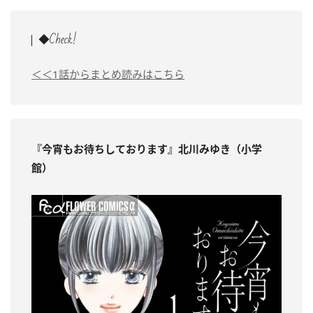
◆Check!
＜＜1話からまとめ読みはこちら
『今宵もお待ちしております』北川みゆき（小学
館）