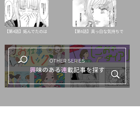
【第4話】妬んでたのは
【第6話】真っ白な気持ちで