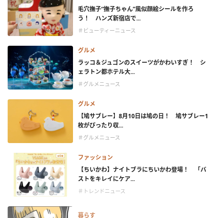
毛穴撫子“撫子ちゃん”風似顔絵シールを作ろ
う！ ハンズ新宿店で...
＃ビューティーニュース
グルメ
ラッコ＆ジュゴンのスイーツがかわいすぎ！ シ
ェラトン都ホテル大...
＃グルメニュース
グルメ
【鳩サブレー】8月10日は鳩の日！ 鳩サブレー1
枚がぴったり収...
＃グルメニュース
ファッション
【ちいかわ】ナイトブラにちいかわ登場！ 「バ
ストをキレイにケア...
＃トレンドニュース
暮らす