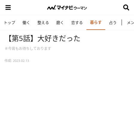
暮らす
トップ
働く
整える
磨く
恋する
占う
メ
【第5話】大好きだった
＃今宵もお待ちしております
作成: 2023.02.13