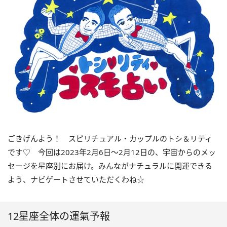
ごきげんよう！ スピリチュアル・カップルのトシ＆リティ
です♡ 今回は
2023
年2月
6
日〜
2
月
12
日の、宇宙からのメッ
セージを星座別にお届け。みんながナチュラルに開運できる
よう、ナビゲートさせていただくわね☆
12星座全体の運氣予報