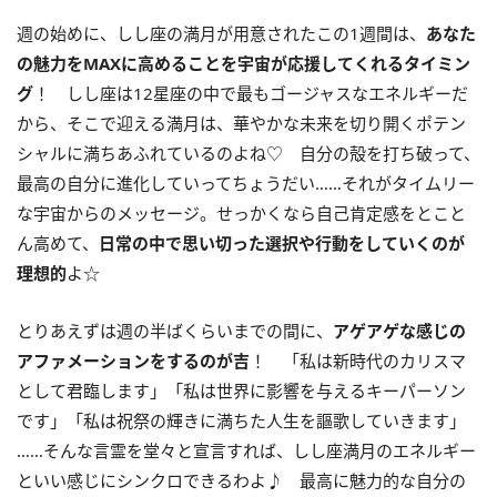
週の始めに、しし座の満月が用意されたこの
1
週間は、
あなた
の魅力を
MAX
に高めることを宇宙が応援してくれるタイミン
グ
！ しし座は
12
星座の中で最もゴージャスなエネルギーだ
から、そこで迎える満月は、華やかな未来を切り開くポテン
シャルに満ちあふれているのよね♡ 自分の殻を打ち破って、
最高の自分に進化していってちょうだい……それがタイムリー
な宇宙からのメッセージ。せっかくなら自己肯定感をとこと
ん高めて、
日常の中で思い切った選択や行動をしていくのが
理想的
よ☆
とりあえずは週の半ばくらいまでの間に、
アゲアゲな感じの
アファメーションをするのが吉
！ 「私は新時代のカリスマ
として君臨します」「私は世界に影響を与えるキーパーソン
です」「私は祝祭の輝きに満ちた人生を謳歌していきます」
……そんな言霊を堂々と宣言すれば、しし座満月のエネルギー
といい感じにシンクロできるわよ♪ 最高に魅力的な自分の