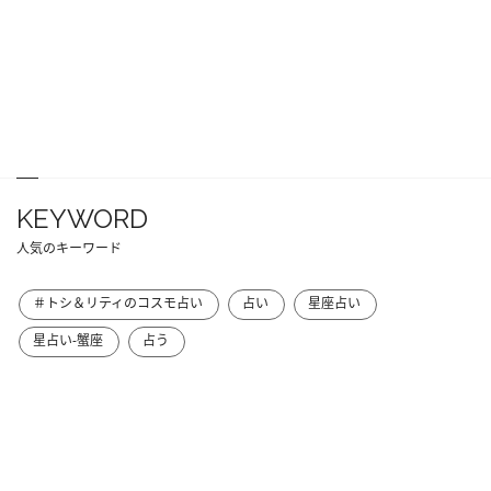
KEYWORD
人気のキーワード
＃トシ＆リティのコスモ占い
占い
星座占い
星占い-蟹座
占う