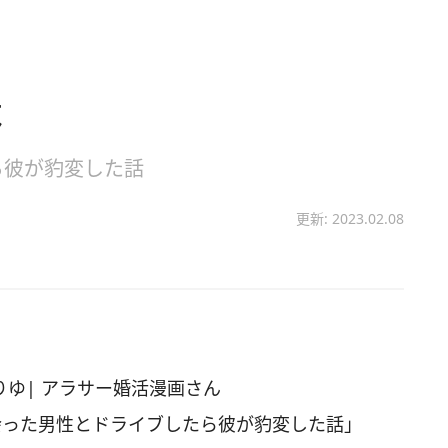
よ
ら彼が豹変した話
更新: 2023.02.08
ゆりゆ| アラサー婚活漫画さん
活で出会った男性とドライブしたら彼が豹変した話」