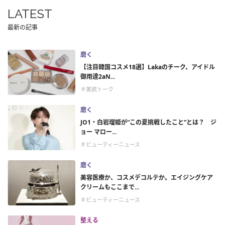
LATEST
最新の記事
磨く
【注目韓国コスメ18選】Lakaのチーク、アイドル
御用達2aN...
＃美欲トーク
磨く
JO1・白岩瑠姫が“この夏挑戦したこと”とは？ ジ
ョー マロー...
＃ビューティーニュース
磨く
美容医療か、コスメデコルテか。エイジングケア
クリームもここまで...
＃ビューティーニュース
整える