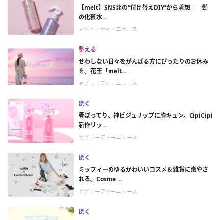
【melt】SNS発の“付け替えDIY”から着想！ 髪
の化粧水...
＃ビューティーニュース
整える
せわしない日々をがんばる方にぴったりのお休み
を。花王「melt...
＃ビューティーニュース
磨く
唇ぽってり、神ビジュリップに胸キュン。CipiCipi
新作リッ...
＃ビューティーニュース
磨く
ミッフィーのゆるかわいいコスメ＆雑貨に癒やさ
れる。Cosme ...
＃ビューティーニュース
磨く