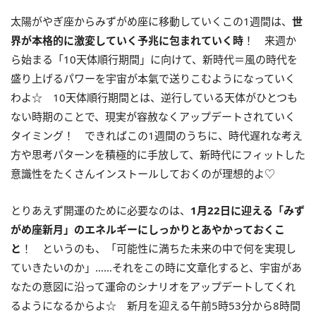
太陽がやぎ座からみずがめ座に移動していくこの
1
週間は、
世
界が本格的に激変していく予兆に包まれていく時
！ 来週か
ら始まる「
10
天体順行期間」に向けて、新時代＝風の時代を
盛り上げるパワーを宇宙が本氣で送りこむようになっていく
わよ☆
10
天体順行期間とは、逆行している天体がひとつも
ない時期のことで、現実が容赦なくアップデートされていく
タイミング！ できればこの
1
週間のうちに、時代遅れな考え
方や思考パターンを積極的に手放して、新時代にフィットした
意識性をたくさんインストールしておくのが理想的よ♡
とりあえず開運のために必要なのは、
1
月
22
日に迎える「みず
がめ座新月」のエネルギーにしっかりとあやかっておくこ
と
！ というのも、「可能性に満ちた未来の中で何を実現し
ていきたいのか」……それをこの時に文章化すると、宇宙があ
なたの意図に沿って運命のシナリオをアップデートしてくれ
るようになるからよ☆ 新月を迎える午前
5
時
53
分から8時間