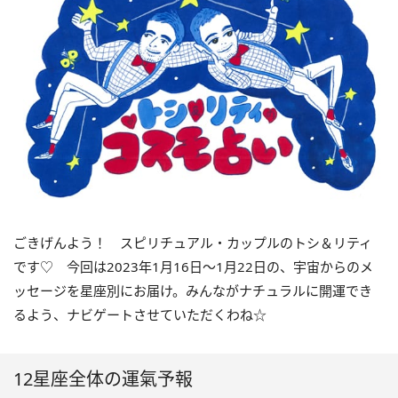
ごきげんよう！ スピリチュアル・カップルのトシ＆リティ
です♡ 今回は
2023
年1月
16
日〜
1
月
22
日の、宇宙からのメ
ッセージを星座別にお届け。みんながナチュラルに開運でき
るよう、ナビゲートさせていただくわね☆
12星座全体の運氣予報