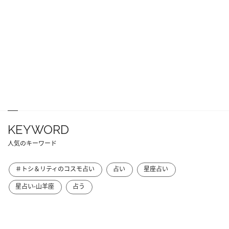
KEYWORD
人気のキーワード
＃トシ＆リティのコスモ占い
占い
星座占い
星占い-山羊座
占う