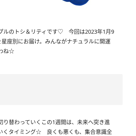
プルのトシ＆リティです♡ 今回は
2023
年1月
9
を星座別にお届け。みんながナチュラルに開運
わね☆
切り替わっていくこの
1
週間は、未来へ突き進
いくタイミング☆ 良くも悪くも、集合意識全