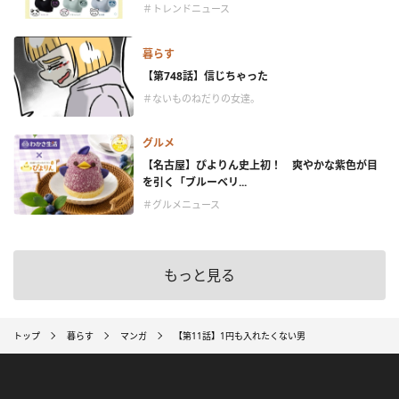
＃トレンドニュース
暮らす
【第748話】信じちゃった
＃ないものねだりの女達。
グルメ
【名古屋】ぴよりん史上初！ 爽やかな紫色が目
を引く「ブルーベリ...
＃グルメニュース
もっと見る
トップ
暮らす
マンガ
【第11話】1円も入れたくない男