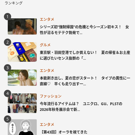
ランキング
エンタメ
シリーズ初“強制帰国”の危機と今シーズン初キス！ 女
性が沼るモテテク勃発で...
グルメ
東京駅・羽田空港でしか買えない！ 夏の帰省＆お土産
に選びたいセンス抜群の「...
エンタメ
本能剥き出し、夏の恋がスタート！ タイプの異性に一
直線♡ 早くも走り出す一...
ファッション
今年流行るアイテムは？ ユニクロ、GU、PLSTの
2026年秋冬展示会で新...
エンタメ
【第43回】オーラを視てきた