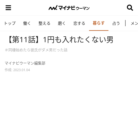
暮らす
トップ
働く
整える
磨く
恋する
占う
メ
【第11話】1円も入れたくない男
＃同棲始めたら彼氏がダメ男だった話
マイナビウーマン編集部
作成: 2023.01.04