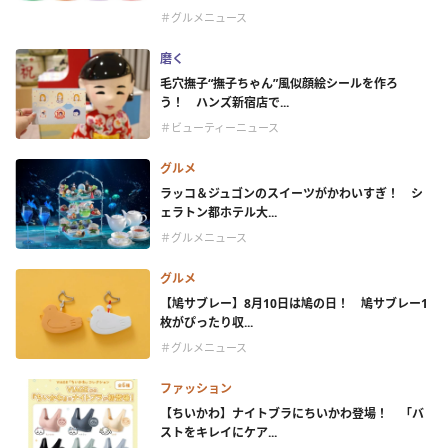
＃グルメニュース
磨く
毛穴撫子“撫子ちゃん”風似顔絵シールを作ろ
う！ ハンズ新宿店で...
＃ビューティーニュース
グルメ
ラッコ＆ジュゴンのスイーツがかわいすぎ！ シ
ェラトン都ホテル大...
＃グルメニュース
グルメ
【鳩サブレー】8月10日は鳩の日！ 鳩サブレー1
枚がぴったり収...
＃グルメニュース
ファッション
【ちいかわ】ナイトブラにちいかわ登場！ 「バ
ストをキレイにケア...