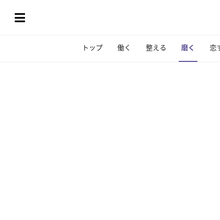
トップ
働く
整える
磨く
恋