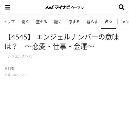
占う
トップ
働く
整える
磨く
恋する
暮らす
メ
【4545】 エンジェルナンバーの意味
は？ ～恋愛・仕事・金運～
エンジェルナンバー
井口藍
作成: 2022.12.21