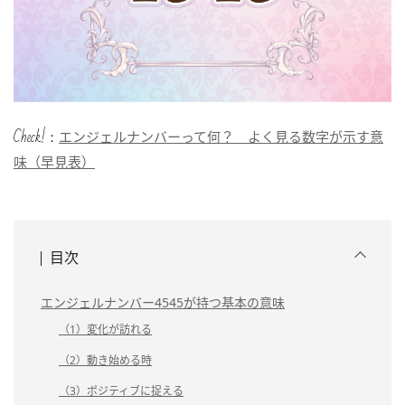
Check!：
エンジェルナンバーって何？ よく見る数字が示す意
味（早見表）
目次
エンジェルナンバー4545が持つ基本の意味
（1）変化が訪れる
（2）動き始める時
（3）ポジティブに捉える