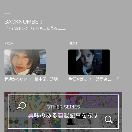
BACKNUMBER
「＃SNSトレンド」をもっと見る
PREV
NEXT
超絶かわいい!!! 橋本愛、透明...
色気やばっ!!! 鈴鹿央士、『...