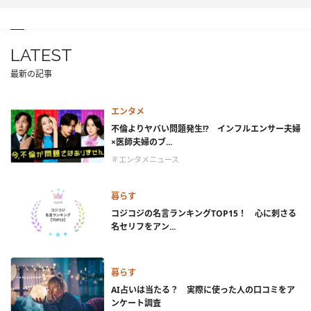
LATEST
最新の記事
エンタメ
不倫よりヤバい問題発生!? インフルエンサー夫婦
×医師夫婦のブ...
＃エンタメニュース
暮らす
コジコジの名言ランキングTOP15！ 心に刺さる
名セリフをアン...
暮らす
AI占いは当たる？ 実際に使った人の口コミをア
ンケート調査