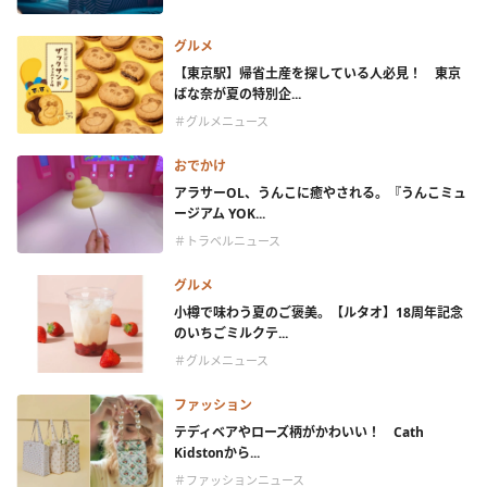
グルメ
【東京駅】帰省土産を探している人必見！ 東京
ばな奈が夏の特別企...
＃グルメニュース
おでかけ
アラサーOL、うんこに癒やされる。『うんこミュ
ージアム YOK...
＃トラベルニュース
グルメ
小樽で味わう夏のご褒美。【ルタオ】18周年記念
のいちごミルクテ...
＃グルメニュース
ファッション
テディベアやローズ柄がかわいい！ Cath
Kidstonから...
＃ファッションニュース