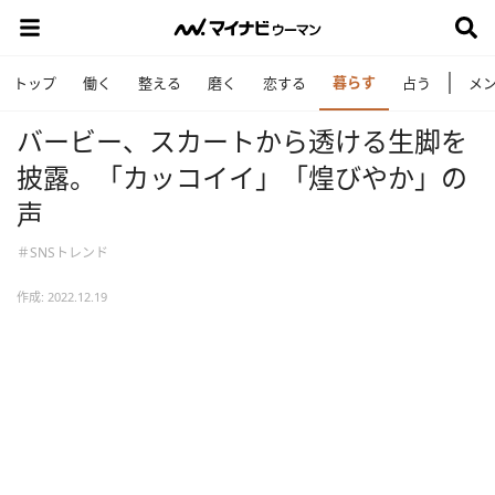
暮らす
トップ
働く
整える
磨く
恋する
占う
メ
バービー、スカートから透ける生脚を
披露。「カッコイイ」「煌びやか」の
声
＃SNSトレンド
作成: 2022.12.19