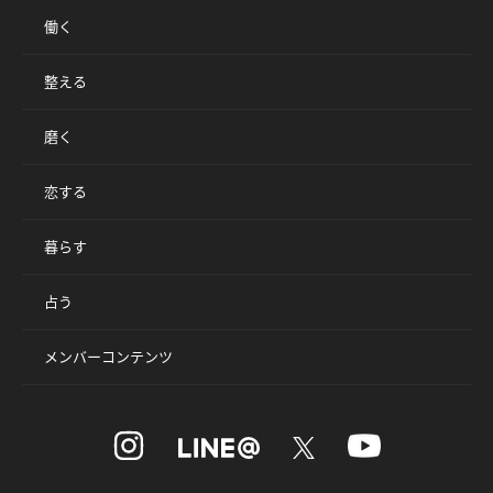
働く
整える
磨く
恋する
暮らす
占う
メンバーコンテンツ