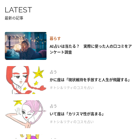
LATEST
最新の記事
暮らす
AI占いは当たる？ 実際に使った人の口コミをア
ンケート調査
占う
かに座は「現状維持を手放すと人生が飛躍する」
＃トシ＆リティのコスモ占い
占う
いて座は「カリスマ性が高まる」
＃トシ＆リティのコスモ占い