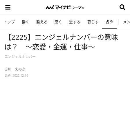
占う
トップ
働く
整える
磨く
恋する
暮らす
メ
【2225】エンジェルナンバーの意味
は？ ～恋愛・金運・仕事～
エンジェルナンバー
古川 えのき
更新: 2022.12.16