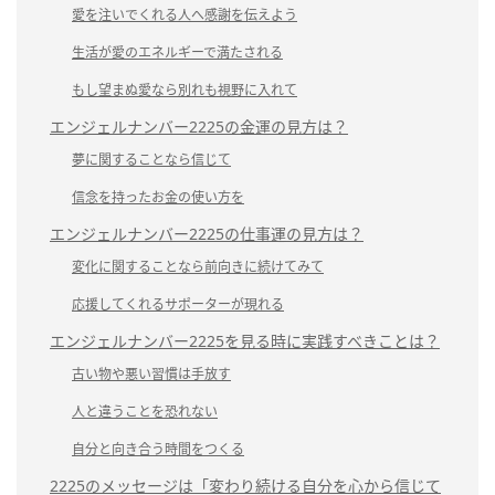
愛を注いでくれる人へ感謝を伝えよう
生活が愛のエネルギーで満たされる
もし望まぬ愛なら別れも視野に入れて
エンジェルナンバー2225の金運の見方は？
夢に関することなら信じて
信念を持ったお金の使い方を
エンジェルナンバー2225の仕事運の見方は？
変化に関することなら前向きに続けてみて
応援してくれるサポーターが現れる
エンジェルナンバー2225を見る時に実践すべきことは？
古い物や悪い習慣は手放す
人と違うことを恐れない
自分と向き合う時間をつくる
2225のメッセージは「変わり続ける自分を心から信じて