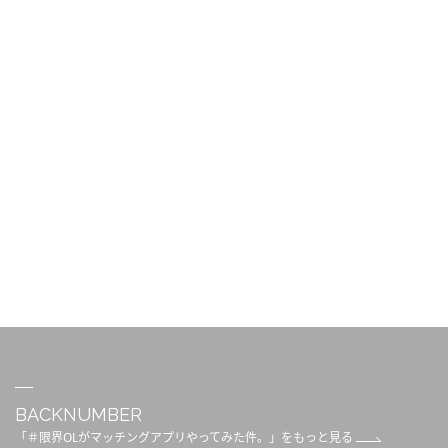
BACKNUMBER
「＃限界OLがマッチングアプリやってみた件。」をもっと見る