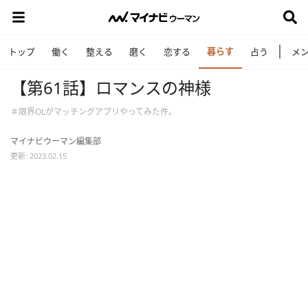
暮らす
トップ
働く
整える
磨く
恋する
占う
メ
【第61話】ロマンスの神様
＃限界OLがマッチングアプリやってみた件。
マイナビウーマン編集部
更新: 2023.02.15