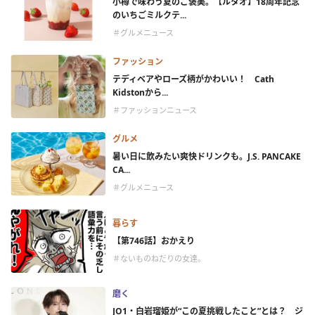
小樽で味わう夏のご褒美。【ルタオ】18周年記念
のいちごミルクテ...
＃グルメニュース
ファッション
テディベアやローズ柄がかわいい！ Cath
Kidstonから...
＃ファッションニュース
グルメ
暑い日に飲みたい爽快ドリンクも。J.S. PANCAKE
CA...
＃グルメニュース
暮らす
【第746話】おかえり
＃ないものねだりの女達。
磨く
JO1・白岩瑠姫が“この夏挑戦したこと”とは？ ジ