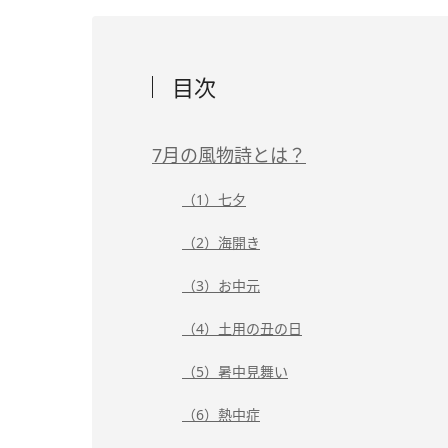
目次
7月の風物詩とは？
（1）七夕
（2）海開き
（3）お中元
（4）土用の丑の日
（5）暑中見舞い
（6）熱中症