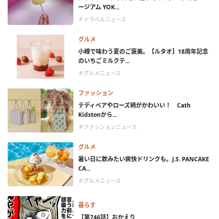
ージアム YOK...
＃トラベルニュース
グルメ
小樽で味わう夏のご褒美。【ルタオ】18周年記念
のいちごミルクテ...
＃グルメニュース
ファッション
テディベアやローズ柄がかわいい！ Cath
Kidstonから...
＃ファッションニュース
グルメ
暑い日に飲みたい爽快ドリンクも。J.S. PANCAKE
CA...
＃グルメニュース
暮らす
【第746話】おかえり