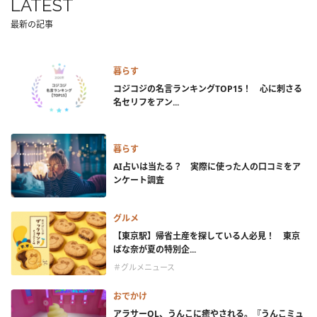
LATEST
最新の記事
暮らす
コジコジの名言ランキングTOP15！ 心に刺さる
名セリフをアン...
暮らす
AI占いは当たる？ 実際に使った人の口コミをア
ンケート調査
グルメ
【東京駅】帰省土産を探している人必見！ 東京
ばな奈が夏の特別企...
＃グルメニュース
おでかけ
アラサーOL、うんこに癒やされる。『うんこミュ