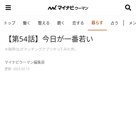
暮らす
トップ
働く
整える
磨く
恋する
占う
メ
【第54話】今日が一番若い
＃限界OLがマッチングアプリやってみた件。
マイナビウーマン編集部
更新: 2023.02.15