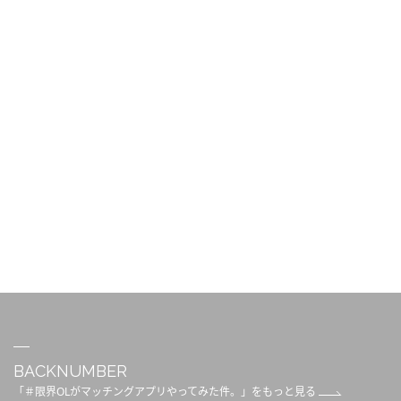
BACKNUMBER
「＃限界OLがマッチングアプリやってみた件。」をもっと見る