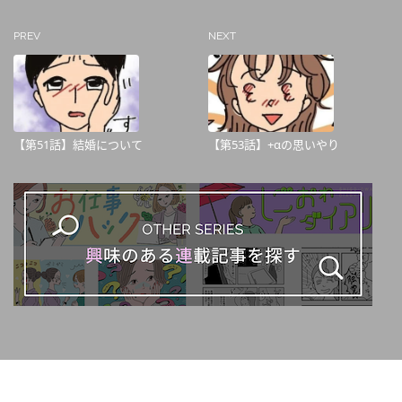
PREV
NEXT
【第51話】結婚について
【第53話】+αの思いやり