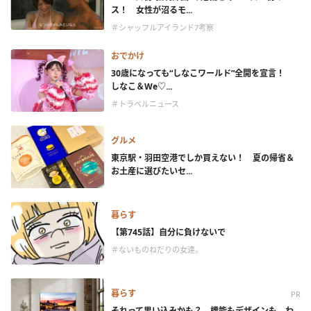
ス！ 女性が沼るモ...
＃シャッフルアイランド7考察
おでかけ
30歳になっても“しなこワールド”全開を宣言！
しなこ＆We♡...
＃トラベルニュース
グルメ
東京駅・羽田空港でしか買えない！ 夏の帰省＆
お土産に選びたいセ...
暮らす
【第745話】自分に負けないで
＃ないものねだりの女達。
暮らす
PR
それって思い込みかも？ 機能もデザインも、わ