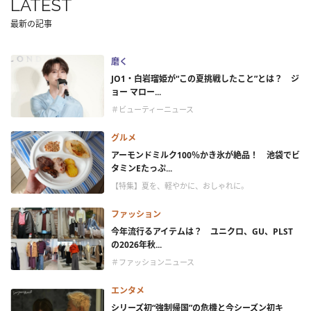
LATEST
最新の記事
磨く
JO1・白岩瑠姫が“この夏挑戦したこと”とは？ ジ
ョー マロー...
＃ビューティーニュース
グルメ
アーモンドミルク100％かき氷が絶品！ 池袋でビ
タミンEたっぷ...
【特集】夏を、軽やかに、おしゃれに。
ファッション
今年流行るアイテムは？ ユニクロ、GU、PLST
の2026年秋...
＃ファッションニュース
エンタメ
シリーズ初“強制帰国”の危機と今シーズン初キ