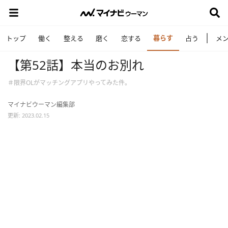
暮らす
トップ
働く
整える
磨く
恋する
占う
メ
【第52話】本当のお別れ
＃限界OLがマッチングアプリやってみた件。
マイナビウーマン編集部
更新: 2023.02.15