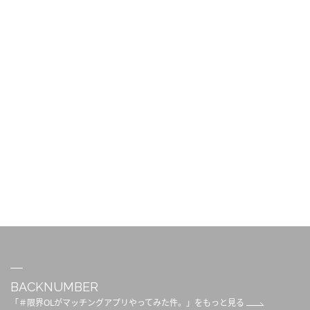
BACKNUMBER
「＃限界OLがマッチングアプリやってみた件。」をもっと見る