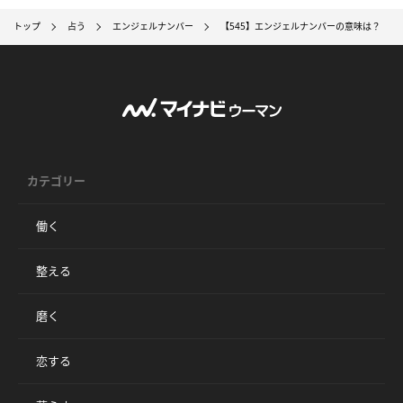
トップ
占う
エンジェルナンバー
【545】エンジェルナンバーの意味は？ 恋
カテゴリー
働く
整える
磨く
恋する