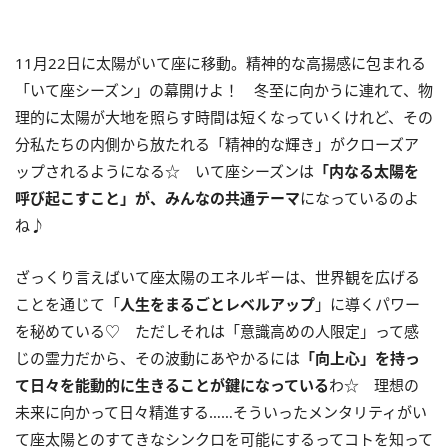
11月
22
日に太陽がいて座に移動。精神的な高揚感に包まれる
「いて座シーズン」の幕開けよ！ 冬至に向かうに連れて、物
理的に太陽が大地を照らす時間は短くなっていくけれど、その
分私たちの内側から放たれる「精神的な輝き」がクローズア
ップされるようになる☆ いて座シーズンは
「内なる太陽を
呼び起こすこと」が、みんなの共通テーマ
になっているのよ
ね♪
ざっくり言えばいて座太陽のエネルギーは、世界観を広げる
ことを通じて「
人生をまるごとレベルアップ
」に導くパワー
を秘めている♡ ただしそれは「意識高めの人限定」って感
じの霊力だから、その波動にあやかるには
「向上心」を持っ
て日々を能動的に生きることが鍵になっている
わ☆ 理想の
未来に向かって日々精進する……そういったメンタリティがい
て座太陽とのすてきなシンクロを可能にするってコトを知って