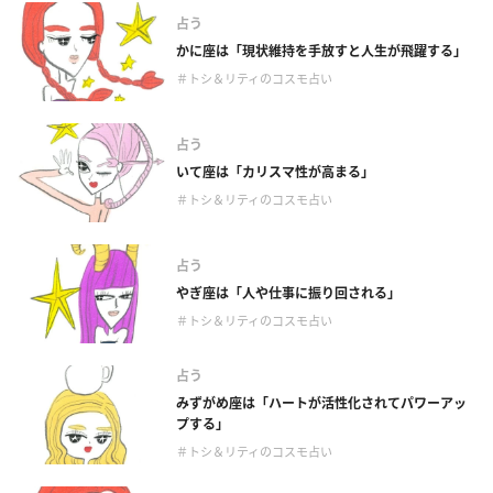
占う
かに座は「現状維持を手放すと人生が飛躍する」
＃トシ＆リティのコスモ占い
占う
いて座は「カリスマ性が高まる」
＃トシ＆リティのコスモ占い
占う
やぎ座は「人や仕事に振り回される」
＃トシ＆リティのコスモ占い
占う
みずがめ座は「ハートが活性化されてパワーアッ
プする」
＃トシ＆リティのコスモ占い