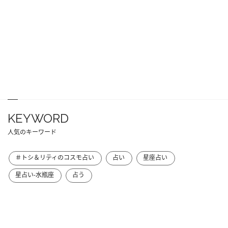
KEYWORD
人気のキーワード
＃トシ＆リティのコスモ占い
占い
星座占い
星占い-水瓶座
占う