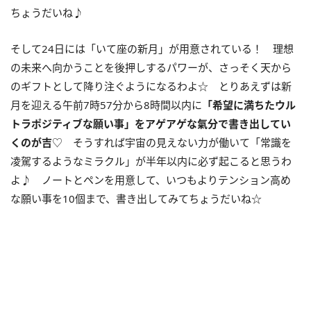
ちょうだいね♪
そして
24
日には「いて座の新月」が用意されている！ 理想
の未来へ向かうことを後押しするパワーが、さっそく天から
のギフトとして降り注ぐようになるわよ☆ とりあえずは新
月を迎える午前
7
時
57
分から
8
時間以内に
「希望に満ちたウル
トラポジティブな願い事」をアゲアゲな氣分で書き出してい
くのが吉
♡ そうすれば宇宙の見えない力が働いて「常識を
凌駕するようなミラクル」が半年以内に必ず起こると思うわ
よ♪ ノートとペンを用意して、いつもよりテンション高め
な願い事を
10
個まで、書き出してみてちょうだいね☆