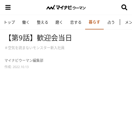
暮らす
トップ
働く
整える
磨く
恋する
占う
メ
【第9話】歓迎会当日
＃空気を読まないモンスター新入社員
マイナビウーマン編集部
作成: 2022.10.13