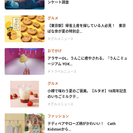
ンケート調査
グルメ
【東京駅】帰省土産を探している人必見！ 東京
ばな奈が夏の特別企...
＃グルメニュース
おでかけ
アラサーOL、うんこに癒やされる。『うんこミュ
ージアム YOK...
＃トラベルニュース
グルメ
小樽で味わう夏のご褒美。【ルタオ】18周年記念
のいちごミルクテ...
＃グルメニュース
ファッション
テディベアやローズ柄がかわいい！ Cath
Kidstonから...