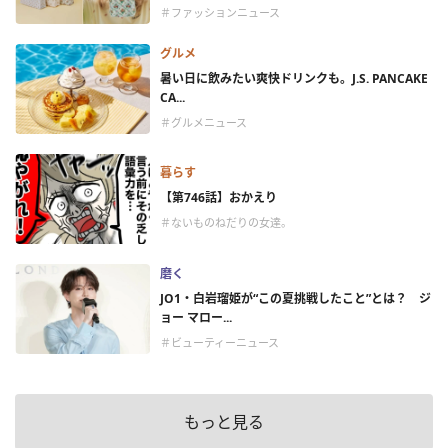
＃ファッションニュース
グルメ
暑い日に飲みたい爽快ドリンクも。J.S. PANCAKE
CA...
＃グルメニュース
暮らす
【第746話】おかえり
＃ないものねだりの女達。
磨く
JO1・白岩瑠姫が“この夏挑戦したこと”とは？ ジ
ョー マロー...
＃ビューティーニュース
もっと見る