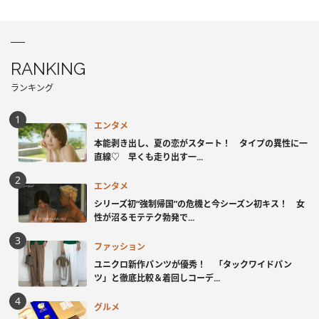
RANKING
ランキング
エンタメ
本能剥き出し、夏の恋がスタート！ タイプの異性に一
直線♡ 早くも走り出す一...
エンタメ
シリーズ初“強制帰国”の危機と今シーズン初キス！ 女
性が沼るモテテク勃発で...
ファッション
ユニクロ新作パンツが優秀！ 「タックワイドパン
ツ」と徹底比較＆着回しコーデ...
グルメ