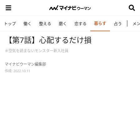
暮らす
トップ
働く
整える
磨く
恋する
占う
メ
【第7話】心配するだけ損
＃空気を読まないモンスター新入社員
マイナビウーマン編集部
作成: 2022.10.11