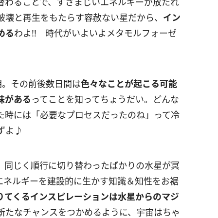
替わることで、すさまじいエネルギーが放たれ
破壊と再生をもたらす容赦ない星だから、
イン
める
わよ
!!
時代がいよいよメタモルフォーゼ
朝。その前後数日間は
色々なことが起こる可能
味がある
ってことを知ってちょうだい。どんな
た時には「必要なプロセスだったのね」って冷
ずよ♪
 同じく順行に切り替わったばかりの水星が冥
エネルギーを建設的に生かす知識＆知性をお裾
りてくるインスピレーションは水星からのマジ
新たなチャンスをつかめるように、宇宙はちゃ