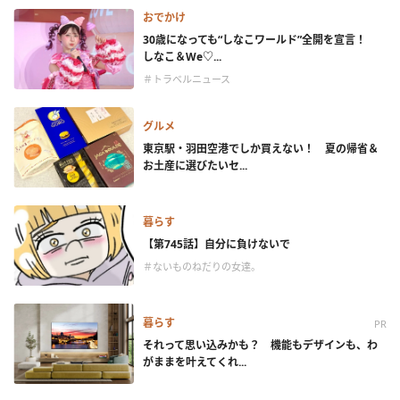
おでかけ
30歳になっても“しなこワールド”全開を宣言！
しなこ＆We♡...
＃トラベルニュース
グルメ
東京駅・羽田空港でしか買えない！ 夏の帰省＆
お土産に選びたいセ...
暮らす
【第745話】自分に負けないで
＃ないものねだりの女達。
暮らす
PR
それって思い込みかも？ 機能もデザインも、わ
がままを叶えてくれ...