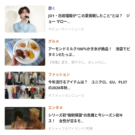
磨く
JO1・白岩瑠姫が“この夏挑戦したこと”とは？ ジ
ョー マロー...
＃ビューティーニュース
グルメ
アーモンドミルク100％かき氷が絶品！ 池袋でビ
タミンEたっぷ...
【特集】夏を、軽やかに、おしゃれに。
ファッション
今年流行るアイテムは？ ユニクロ、GU、PLST
の2026年秋...
＃ファッションニュース
エンタメ
シリーズ初“強制帰国”の危機と今シーズン初キ
ス！ 女性が沼るモ...
＃シャッフルアイランド7考察