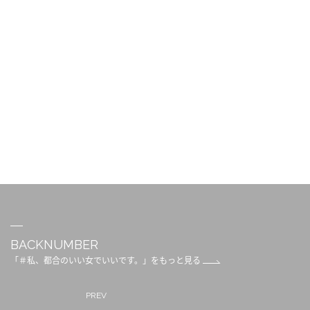
BACKNUMBER
「＃私、都合のいい女でいいです。」をもっと見る
PREV