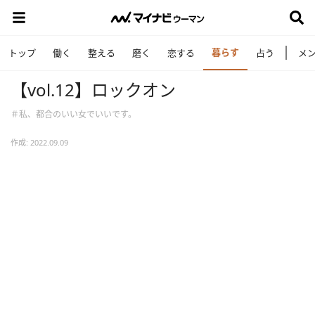
暮らす
トップ
働く
整える
磨く
恋する
占う
メ
【vol.12】ロックオン
＃私、都合のいい女でいいです。
作成: 2022.09.09