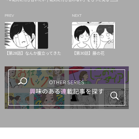
PREV
NEXT
【第28話】なんか腹立ってきた
【第30話】藤の花