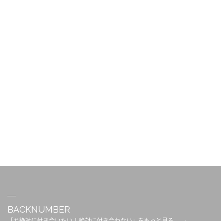
BACKNUMBER
「＃絶対に付き合いたい | 絶対に付き合わない」をもっと見る