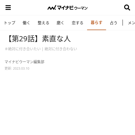
暮らす
トップ
働く
整える
磨く
恋する
占う
メ
【第29話】素直な人
＃絶対に付き合いたい | 絶対に付き合わない
マイナビウーマン編集部
更新: 2023.03.10