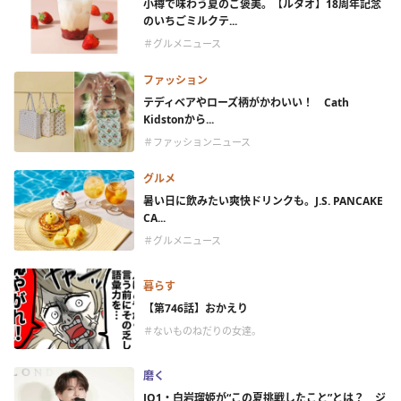
小樽で味わう夏のご褒美。【ルタオ】18周年記念
のいちごミルクテ...
＃グルメニュース
ファッション
テディベアやローズ柄がかわいい！ Cath
Kidstonから...
＃ファッションニュース
グルメ
暑い日に飲みたい爽快ドリンクも。J.S. PANCAKE
CA...
＃グルメニュース
暮らす
【第746話】おかえり
＃ないものねだりの女達。
磨く
JO1・白岩瑠姫が“この夏挑戦したこと”とは？ ジ