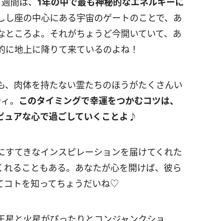
1
週間は、
1
年の中で最も神秘的なエネルギーに
しし座の中心にある宇宙のゲートのことで、あ
なところよ。それがちょうど今開いていて、あ
的に地上に降りて来ているのよね！
も、肉体を持たない霊たちのほうがたくさんい
ティ。
このタイミングで幸運をつかむコツは、
ピュアな心で過ごしていくことよ
♪
にすてきなインスピレーションを届けてくれた
くれることもある。あなたが心を開けば、彼ら
てコトを知ってちょうだいね♡
王星と火星がぴったりとコンジャンクショ