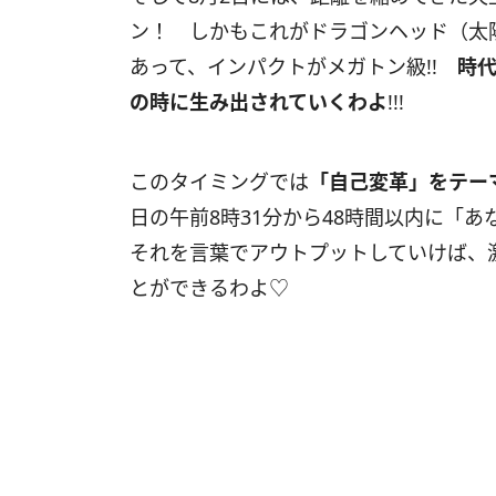
ン！ しかもこれがドラゴンヘッド（太
あって、インパクトがメガトン級
!!
時
の時に生み出されていくわよ
!!!
このタイミングでは
「自己変革」をテー
日の午前
8
時
31
分から
48
時間以内に「あ
それを言葉でアウトプットしていけば、
とができるわよ♡