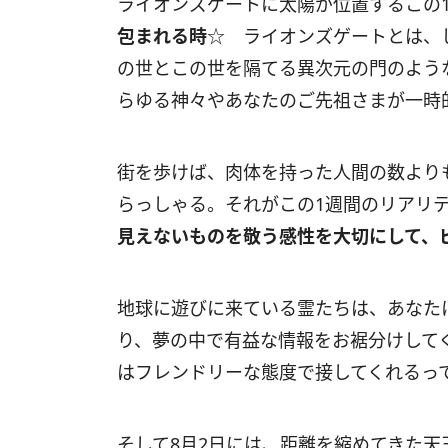
ライオンズゲートに太陽が位置するこの
包まれる時
☆ ライオンズゲートとは、
の世とこの世を隔てる異次元の門のよう
らゆる神々やあなたのご先祖さまが一時
街を歩けば、肉体を持った人間の数より
らっしゃる。それがこの
1
週間のリアリ
見えないものを敬う感性を大切にして、
地球に遊びに来ている霊たちは、あなた
り、夢の中で有益な情報をお裾分けして
はフレンドリーな態度で接してくれるっ
そして
8
月
2
日には、距離を縮めてきた天