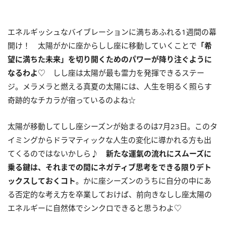
エネルギッシュなバイブレーションに満ちあふれる
1
週間の幕
開け！ 太陽がかに座からしし座に移動していくことで
「希
望に満ちた未来」を切り開くためのパワーが降り注ぐように
なるわよ
♡ しし座は太陽が最も霊力を発揮できるステー
ジ。メラメラと燃える真夏の太陽には、人生を明るく照らす
奇跡的なチカラが宿っているのよね☆
太陽が移動してしし座シーズンが始まるのは
7
月
23
日。このタ
イミングからドラマティックな人生の変化に導かれる方も出
てくるのではないかしら♪
新たな運氣の流れにスムーズに
乗る鍵は、それまでの間にネガティブ思考をできる限りデト
ックスしておくコト
。かに座シーズンのうちに自分の中にあ
る否定的な考え方を卒業しておけば、前向きなしし座太陽の
エネルギーに自然体でシンクロできると思うわよ♡