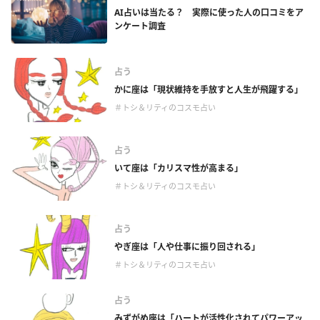
AI占いは当たる？ 実際に使った人の口コミをア
ンケート調査
占う
かに座は「現状維持を手放すと人生が飛躍する」
＃トシ＆リティのコスモ占い
占う
いて座は「カリスマ性が高まる」
＃トシ＆リティのコスモ占い
占う
やぎ座は「人や仕事に振り回される」
＃トシ＆リティのコスモ占い
占う
みずがめ座は「ハートが活性化されてパワーアッ