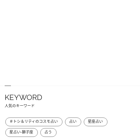
KEYWORD
人気のキーワード
＃トシ＆リティのコスモ占い
占い
星座占い
星占い-獅子座
占う