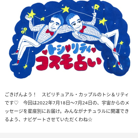
ごきげんよう！ スピリチュアル・カップルのトシ＆リティ
です♡ 今回は
2022
年7月
18
日〜
7
月
24
日の、宇宙からのメ
ッセージを星座別にお届け。みんながナチュラルに開運でき
るよう、ナビゲートさせていただくわね☆