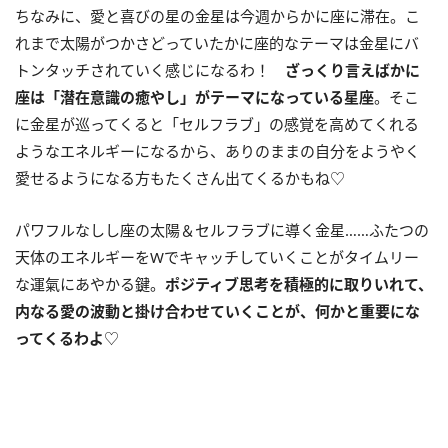
ちなみに、愛と喜びの星の金星は今週からかに座に滞在。こ
れまで太陽がつかさどっていたかに座的なテーマは金星にバ
トンタッチされていく感じになるわ！
ざっくり言えばかに
座は「潜在意識の癒やし」がテーマになっている星座
。そこ
に金星が巡ってくると「セルフラブ」の感覚を高めてくれる
ようなエネルギーになるから、ありのままの自分をようやく
愛せるようになる方もたくさん出てくるかもね♡
パワフルなしし座の太陽＆セルフラブに導く金星……ふたつの
天体のエネルギーを
W
でキャッチしていくことがタイムリー
な運氣にあやかる鍵。
ポジティブ思考を積極的に取りいれて、
内なる愛の波動と掛け合わせていくことが、何かと重要にな
ってくるわよ
♡