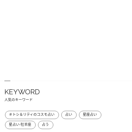
KEYWORD
人気のキーワード
＃トシ＆リティのコスモ占い
占い
星座占い
星占い-牡羊座
占う