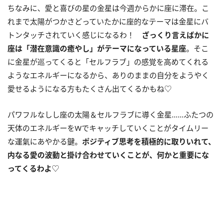
ちなみに、愛と喜びの星の金星は今週からかに座に滞在。こ
れまで太陽がつかさどっていたかに座的なテーマは金星にバ
トンタッチされていく感じになるわ！
ざっくり言えばかに
座は「潜在意識の癒やし」がテーマになっている星座
。そこ
に金星が巡ってくると「セルフラブ」の感覚を高めてくれる
ようなエネルギーになるから、ありのままの自分をようやく
愛せるようになる方もたくさん出てくるかもね♡
パワフルなしし座の太陽＆セルフラブに導く金星……ふたつの
天体のエネルギーを
W
でキャッチしていくことがタイムリー
な運氣にあやかる鍵。
ポジティブ思考を積極的に取りいれて、
内なる愛の波動と掛け合わせていくことが、何かと重要にな
ってくるわよ
♡