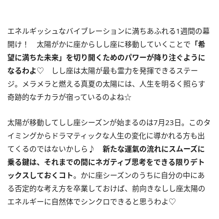
エネルギッシュなバイブレーションに満ちあふれる
1
週間の幕
開け！ 太陽がかに座からしし座に移動していくことで
「希
望に満ちた未来」を切り開くためのパワーが降り注ぐように
なるわよ
♡ しし座は太陽が最も霊力を発揮できるステー
ジ。メラメラと燃える真夏の太陽には、人生を明るく照らす
奇跡的なチカラが宿っているのよね☆
太陽が移動してしし座シーズンが始まるのは
7
月
23
日。このタ
イミングからドラマティックな人生の変化に導かれる方も出
てくるのではないかしら♪
新たな運氣の流れにスムーズに
乗る鍵は、それまでの間にネガティブ思考をできる限りデト
ックスしておくコト
。かに座シーズンのうちに自分の中にあ
る否定的な考え方を卒業しておけば、前向きなしし座太陽の
エネルギーに自然体でシンクロできると思うわよ♡