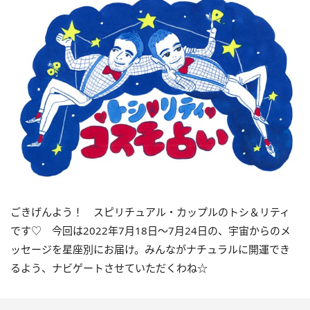
ごきげんよう！ スピリチュアル・カップルのトシ＆リティ
です♡ 今回は
2022
年7月
18
日〜
7
月
24
日の、宇宙からのメ
ッセージを星座別にお届け。みんながナチュラルに開運でき
るよう、ナビゲートさせていただくわね☆