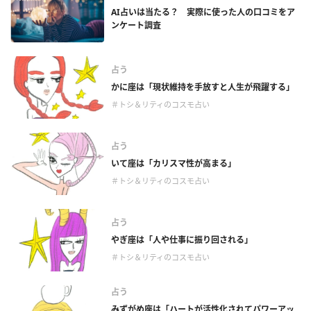
AI占いは当たる？ 実際に使った人の口コミをア
ンケート調査
占う
かに座は「現状維持を手放すと人生が飛躍する」
＃トシ＆リティのコスモ占い
占う
いて座は「カリスマ性が高まる」
＃トシ＆リティのコスモ占い
占う
やぎ座は「人や仕事に振り回される」
＃トシ＆リティのコスモ占い
占う
みずがめ座は「ハートが活性化されてパワーアッ