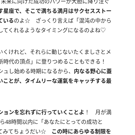
、未来に向けた成功のパワーが大胆に降り注ぐ
す星座で、そこで満ちる満月はサクセスストー
ている
のよ☆ ざっくり言えば「混沌の中から
してくれるようなタイミングになるのよね♡
いくけれど、それらに動じないたくましさとメ
「新時代の頂点」に登りつめることもできる！
シュし始める時期になるから、
内なる野心に蓋
いことが、タイムリーな運氣をキャッチする最
ションを忘れずに行っていくことよ
！ 月が満
ら
48
時間以内に「あなたにとっての成功と
ってみてちょうだい☆
この時にあらゆる制限を