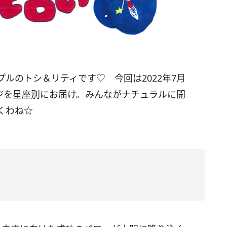
プルのトシ＆リティです♡ 今回は
2022
年7月
ジを星座別にお届け。みんながナチュラルに開
くわね☆