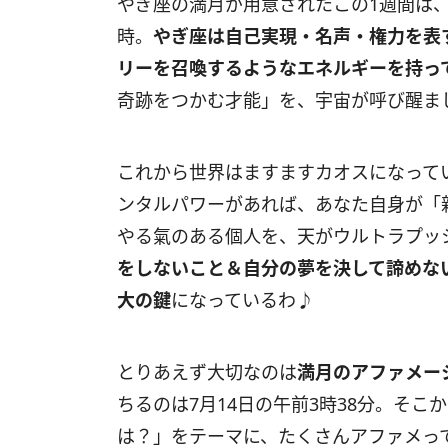
やぎ座の満月が用意されたこの
1
週間は
時。
やぎ座は自己実現・名声・権力を表
リーを召喚するようなエネルギーを持っ
奇跡をつかむ才能」を、宇宙が呼び醒ま
これから世界はますますカオスになって
ンタルパワーがあれば、あなた自身が
やる氣のある個人を、天がウルトラプッ
をしないこと＆自分の夢を決して諦めな
大の鍵
になっているわ♪
とりあえず大切なのは
満月のアファメー
ちるのは
7
月
14
日の午前
3
時
38
分。そこか
は？」をテーマに、たくさんアファメ