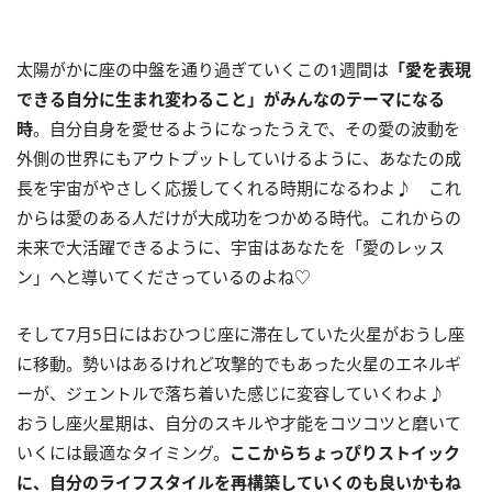
太陽がかに座の中盤を通り過ぎていくこの
1
週間は
「愛を表現
できる自分に生まれ変わること」がみんなのテーマになる
時
。自分自身を愛せるようになったうえで、その愛の波動を
外側の世界にもアウトプットしていけるように、あなたの成
長を宇宙がやさしく応援してくれる時期になるわよ♪ これ
からは愛のある人だけが大成功をつかめる時代。これからの
未来で大活躍できるように、宇宙はあなたを「愛のレッス
ン」へと導いてくださっているのよね♡
そして7月5日にはおひつじ座に滞在していた火星がおうし座
に移動。勢いはあるけれど攻撃的でもあった火星のエネルギ
ーが、ジェントルで落ち着いた感じに変容していくわよ♪
おうし座火星期は、自分のスキルや才能をコツコツと磨いて
いくには最適なタイミング。
ここからちょっぴりストイック
に、自分のライフスタイルを再構築していくのも良いかもね