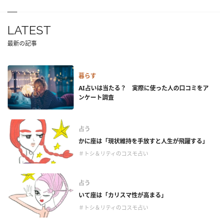
LATEST
最新の記事
暮らす
AI占いは当たる？ 実際に使った人の口コミをア
ンケート調査
占う
かに座は「現状維持を手放すと人生が飛躍する」
＃トシ＆リティのコスモ占い
占う
いて座は「カリスマ性が高まる」
＃トシ＆リティのコスモ占い