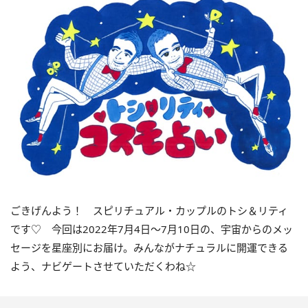
ごきげんよう！ スピリチュアル・カップルのトシ＆リティ
です♡ 今回は
2022
年7月
4
日〜
7
月
10
日の、宇宙からのメッ
セージを星座別にお届け。みんながナチュラルに開運できる
よう、ナビゲートさせていただくわね☆