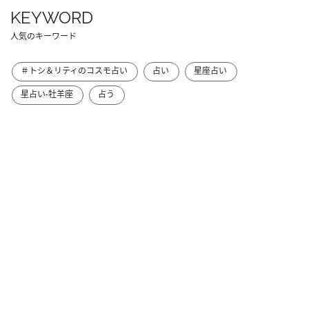
KEYWORD
人気のキーワード
＃トシ＆リティのコスモ占い
占い
星座占い
星占い-牡羊座
占う