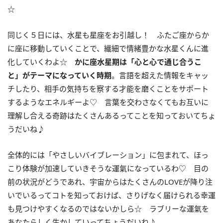
☆
同じく５日には、水星も星座をお引越し！ ふたご座からか
に座に移動していくことで、繊細で情緒豊かな水星くんに進
化していくわよ☆
かに座水星期は「心と心で通じ合うこ
と」がテーマになっていく時期
。言語を超えた情報をキャッ
チしたり、相手の気持ちを察する才能を磨くことをサポート
するようなエネルギーよ♡ 言葉を交わさなくてもお互いに
理解し合える奇跡はたくさんあるってことを知っておいてちょ
うだいね♪
全体的には「やさしいバイブレーション」に包まれて、ほっ
こり体験が加速していきそうな運氣になっているわ♡ 目の
前の状況がどうであれ、宇宙からはたくさんのLOVEが降り注
いでいるってコトを知っておけば、さりげなく届けられる幸運
も見つけやすくなるのではないかしら☆ ラブリーな運氣を
あなたらしく生かしていってちょうだいね♪