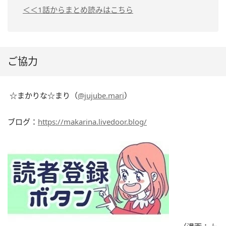
＜＜1話からまとめ読みはこちら
ご協力
☆まかりな☆まり（
@jujube.mari
）
ブログ：
https://makarina.livedoor.blog/