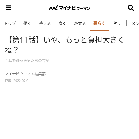
暮らす
トップ
働く
整える
磨く
恋する
占う
メ
【第11話】いや、もっと負担大きく
ね？
＃耳を疑った男たちの言葉
マイナビウーマン編集部
作成: 2022.07.01