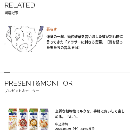
RELATED
関連記事
暮らす
渾身の一撃。婚約破棄を言い渡した彼が別れ際に
言ってきた「アラサーに刺さる言葉」【耳を疑っ
た男たちの言葉 #14】
PRESENT&MONITOR
プレゼント＆モニター
良質な植物性ミルクを、手軽においしく楽し
める。「ALP...
申込締切
2026.08.29（土）23:59まで