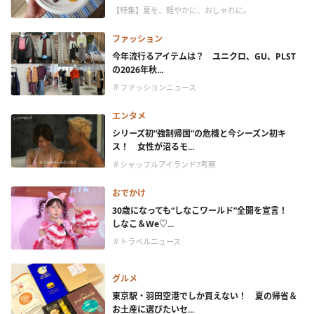
【特集】夏を、軽やかに、おしゃれに。
ファッション
今年流行るアイテムは？ ユニクロ、GU、PLST
の2026年秋...
＃ファッションニュース
エンタメ
シリーズ初“強制帰国”の危機と今シーズン初キ
ス！ 女性が沼るモ...
＃シャッフルアイランド7考察
おでかけ
30歳になっても“しなこワールド”全開を宣言！
しなこ＆We♡...
＃トラベルニュース
グルメ
東京駅・羽田空港でしか買えない！ 夏の帰省＆
お土産に選びたいセ...