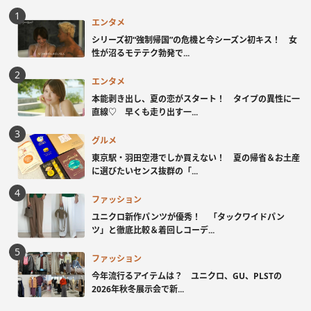
エンタメ
シリーズ初“強制帰国”の危機と今シーズン初キス！ 女
性が沼るモテテク勃発で...
エンタメ
本能剥き出し、夏の恋がスタート！ タイプの異性に一
直線♡ 早くも走り出す一...
グルメ
東京駅・羽田空港でしか買えない！ 夏の帰省＆お土産
に選びたいセンス抜群の「...
ファッション
ユニクロ新作パンツが優秀！ 「タックワイドパン
ツ」と徹底比較＆着回しコーデ...
ファッション
今年流行るアイテムは？ ユニクロ、GU、PLSTの
2026年秋冬展示会で新...