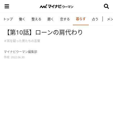
暮らす
トップ
働く
整える
磨く
恋する
占う
メ
【第10話】ローンの肩代わり
＃耳を疑った男たちの言葉
マイナビウーマン編集部
作成: 2022.06.30