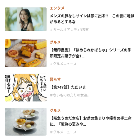
エンタメ
メンズの脈なしサインは顔に出る!? この世に地獄
があるとするな...
＃ガールオアレディ3考察
グルメ
【無印良品】「ほめられかぼちゃ」シリーズの季
節限定お菓子が全1...
＃グルメニュース
暮らす
【第747話】ただいま
＃ないものねだりの女達。
グルメ
【阪急うめだ本店】お盆の集まりや帰省の手土産
に。「阪急の夏みや...
＃グルメニュース