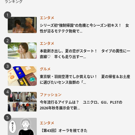
ランキング
エンタメ
シリーズ初“強制帰国”の危機と今シーズン初キス！ 女
性が沼るモテテク勃発で...
エンタメ
本能剥き出し、夏の恋がスタート！ タイプの異性に一
直線♡ 早くも走り出す一...
グルメ
東京駅・羽田空港でしか買えない！ 夏の帰省＆お土産
に選びたいセンス抜群の「...
ファッション
今年流行るアイテムは？ ユニクロ、GU、PLSTの
2026年秋冬展示会で新...
エンタメ
【第43回】オーラを視てきた