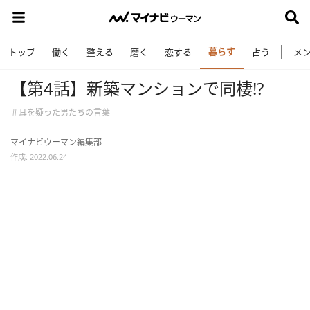
暮らす
トップ
働く
整える
磨く
恋する
占う
メ
【第4話】新築マンションで同棲!?
＃耳を疑った男たちの言葉
マイナビウーマン編集部
作成: 2022.06.24