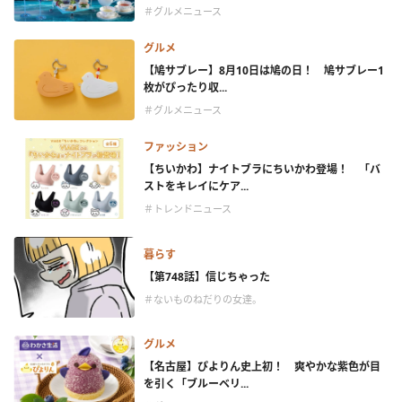
＃グルメニュース
グルメ
【鳩サブレー】8月10日は鳩の日！ 鳩サブレー1
枚がぴったり収...
＃グルメニュース
ファッション
【ちいかわ】ナイトブラにちいかわ登場！ 「バ
ストをキレイにケア...
＃トレンドニュース
暮らす
【第748話】信じちゃった
＃ないものねだりの女達。
グルメ
【名古屋】ぴよりん史上初！ 爽やかな紫色が目
を引く「ブルーベリ...