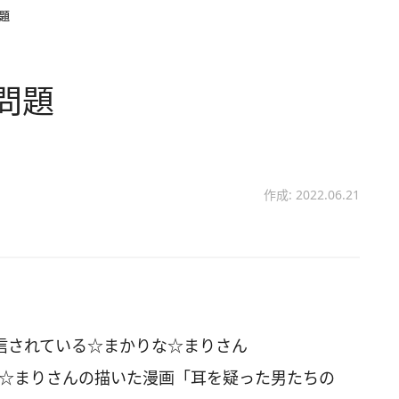
題
問題
作成: 2022.06.21
に発信されている☆まかりな☆まりさん
かりな☆まりさんの描いた漫画「耳を疑った男たちの