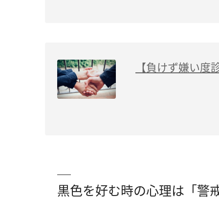
【負けず嫌い度
黒色を好む時の心理は「警