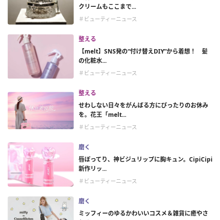
クリームもここまで...
＃ビューティーニュース
整える
【melt】SNS発の“付け替えDIY”から着想！ 髪
の化粧水...
＃ビューティーニュース
整える
せわしない日々をがんばる方にぴったりのお休み
を。花王「melt...
＃ビューティーニュース
磨く
唇ぽってり、神ビジュリップに胸キュン。CipiCipi
新作リッ...
＃ビューティーニュース
磨く
ミッフィーのゆるかわいいコスメ＆雑貨に癒やさ