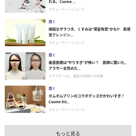
れる。Cosme ...
＃ビューティーニュース
磨く
頑固なザラつき、くすみは“滞留角質”かも!? 新感
覚クレンジン...
＃ビューティーニュース
磨く
美容医療は“やりすぎ”が怖い？ 医師に聞いた、
アラサー女性のた...
＃アラサーOL、夏前の垢抜け大作戦
磨く
ポムポムプリンのコラボグッズがかわいすぎ！
Cosme Kit...
＃ビューティーニュース
もっと見る