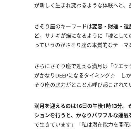
が新しく生まれ変わるような体験へと、
さそり座のキーワードは
変容・財運・遺
ど
。サナギが蝶になるように「魂として
っていうのがさそり座の本質的なテーマ
さらにさそり座で迎える満月は「ウエサ
がかなり
DEEP
になるタイミング☆ し
そり座の底力がとことん呼び起こされて
満月を迎えるのは
16
日の午後
1
時
13
分。
ションを行うと、かなりパワフルな運氣
で生きています」「私は潜在能力を開花