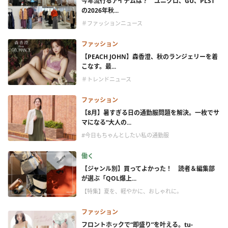
今年流行るアイテムは？ ユニクロ、GU、PLST
の2026年秋...
＃ファッションニュース
ファッション
【PEACH JOHN】森香澄、秋のランジェリーを着
こなす。最...
＃トレンドニュース
ファッション
【8月】暑すぎる日の通勤服問題を解決。一枚でサ
マになる“大人の...
#今日もちゃんとしたい私の通勤服
働く
【ジャンル別】買ってよかった！ 読者＆編集部
が選ぶ「QOL爆上...
【特集】夏を、軽やかに、おしゃれに。
ファッション
フロントホックで“即盛り”を叶える。tu-