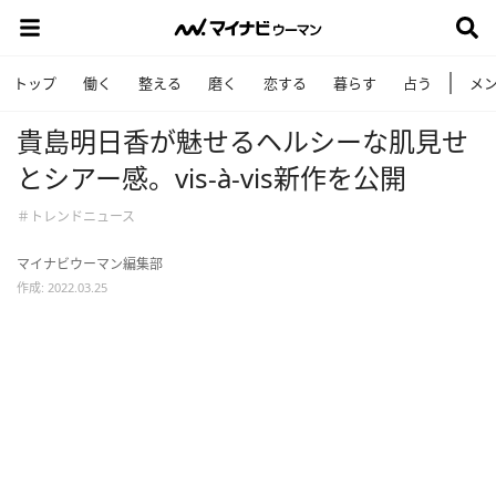
トップ
働く
整える
磨く
恋する
暮らす
占う
メ
貴島明日香が魅せるヘルシーな肌見せ
とシアー感。vis-à-vis新作を公開
＃トレンドニュース
マイナビウーマン編集部
作成: 2022.03.25