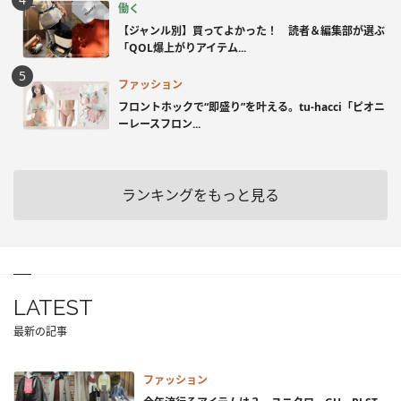
働く
【ジャンル別】買ってよかった！ 読者＆編集部が選ぶ
「QOL爆上がりアイテム...
ファッション
フロントホックで“即盛り”を叶える。tu-hacci「ピオニ
ーレースフロン...
ランキングをもっと見る
LATEST
最新の記事
ファッション