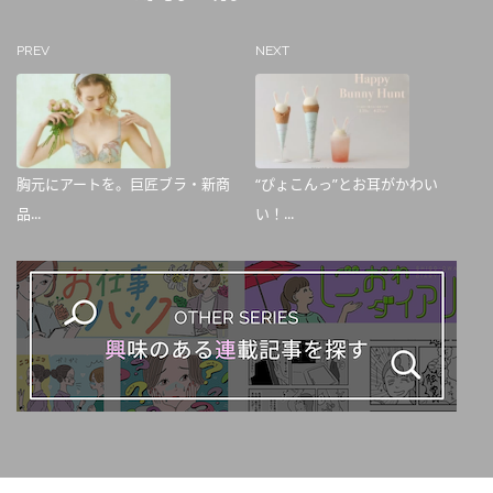
PREV
NEXT
胸元にアートを。巨匠ブラ・新商
“ぴょこんっ”とお耳がかわい
品...
い！...