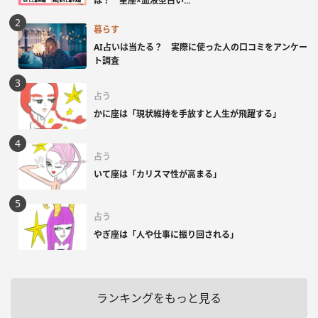
は？ 星座×血液型占い...
暮らす
AI占いは当たる？ 実際に使った人の口コミをアンケー
ト調査
占う
かに座は「現状維持を手放すと人生が飛躍する」
占う
いて座は「カリスマ性が高まる」
占う
やぎ座は「人や仕事に振り回される」
ランキングをもっと見る