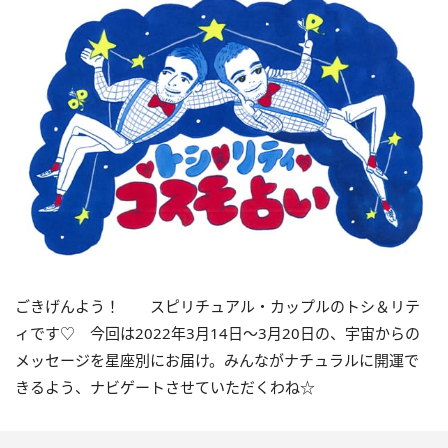
ごきげんよう！ スピリチュアル・カップルのトシ＆リテ
ィです♡ 今回は
2022
年
3
月
14
日〜
3
月
20
日の、宇宙からの
メッセージを星座別にお届け。みんながナチュラルに開運で
きるよう、ナビゲートさせていただくわね☆