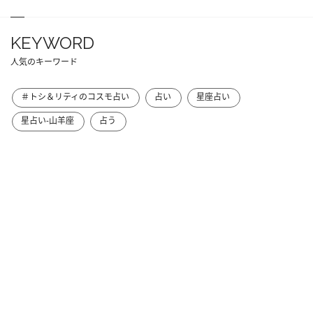
KEYWORD
人気のキーワード
＃トシ＆リティのコスモ占い
占い
星座占い
星占い-山羊座
占う