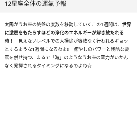
12星座全体の運氣予報
太陽がうお座の終盤の度数を移動していくこの
1
週間は、
世界
に激震をもたらすほどの浄化のエネルギーが解き放たれる
時
！ 見えないレベルでの大掃除が容赦なく行われるギョッ
とするような
1
週間になるわよ
!!
癒やしのパワーと残酷な要
素を併せ持つ、まるで「海」のようなうお座の霊力がいかん
なく発揮されるタイミングになるのよね☆