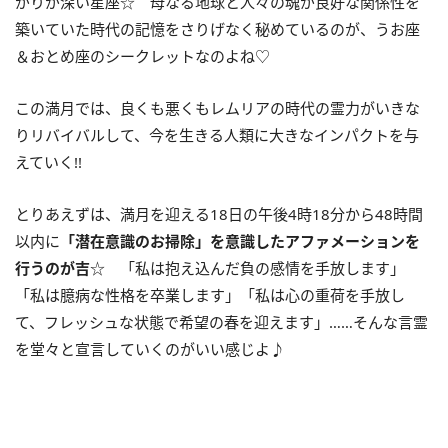
がりが深い星座☆ 母なる地球と人々の魂が良好な関係性を
築いていた時代の記憶をさりげなく秘めているのが、うお座
＆おとめ座のシークレットなのよね♡
この満月では、良くも悪くもレムリアの時代の霊力がいきな
りリバイバルして、今を生きる人類に大きなインパクトを与
えていく!!
とりあえずは、満月を迎える18日の午後4時18分から48時間
以内に
「潜在意識のお掃除」を意識したアファメーションを
行うのが吉
☆ 「私は抱え込んだ負の感情を手放します」
「私は臆病な性格を卒業します」「私は心の重荷を手放し
て、フレッシュな状態で希望の春を迎えます」……そんな言霊
を堂々と宣言していくのがいい感じよ♪