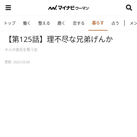
暮らす
トップ
働く
整える
磨く
恋する
占う
メ
【第125話】理不尽な兄弟げんか
＃人の彼氏を奪う女
更新: 2022.03.08