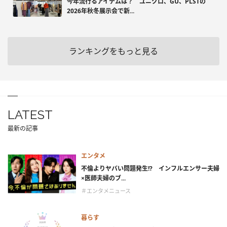
今年流行るアイテムは？ ユニクロ、GU、PLSTの
2026年秋冬展示会で新...
ランキングをもっと見る
LATEST
最新の記事
エンタメ
不倫よりヤバい問題発生!? インフルエンサー夫婦
×医師夫婦のブ...
＃エンタメニュース
暮らす