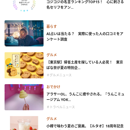
コジコジの名言ランキングTOP15！ 心に刺さる
名セリフをアン...
暮らす
AI占いは当たる？ 実際に使った人の口コミをア
ンケート調査
グルメ
【東京駅】帰省土産を探している人必見！ 東京
ばな奈が夏の特別企...
＃グルメニュース
おでかけ
アラサーOL、うんこに癒やされる。『うんこミュ
ージアム YOK...
＃トラベルニュース
グルメ
小樽で味わう夏のご褒美。【ルタオ】18周年記念