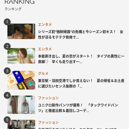
RANKING
ランキング
エンタメ
シリーズ初“強制帰国”の危機と今シーズン初キス！ 女
性が沼るモテテク勃発で...
エンタメ
本能剥き出し、夏の恋がスタート！ タイプの異性に一
直線♡ 早くも走り出す一...
グルメ
東京駅・羽田空港でしか買えない！ 夏の帰省＆お土産
に選びたいセンス抜群の「...
ファッション
ユニクロ新作パンツが優秀！ 「タックワイドパン
ツ」と徹底比較＆着回しコーデ...
ファッション