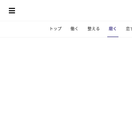
トップ
働く
整える
磨く
恋