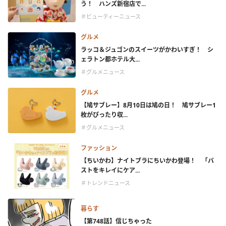
う！ ハンズ新宿店で...
＃ビューティーニュース
グルメ
ラッコ＆ジュゴンのスイーツがかわいすぎ！ シ
ェラトン都ホテル大...
＃グルメニュース
グルメ
【鳩サブレー】8月10日は鳩の日！ 鳩サブレー1
枚がぴったり収...
＃グルメニュース
ファッション
【ちいかわ】ナイトブラにちいかわ登場！ 「バ
ストをキレイにケア...
＃トレンドニュース
暮らす
【第748話】信じちゃった