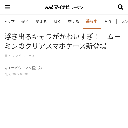
暮らす
トップ
働く
整える
磨く
恋する
占う
メ
浮き出るキャラがかわいすぎ！ ムー
ミンのクリアスマホケース新登場
＃トレンドニュース
マイナビウーマン編集部
作成: 2022.02.28