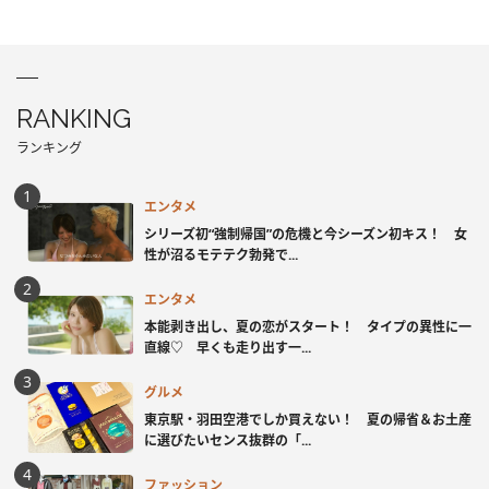
RANKING
ランキング
エンタメ
シリーズ初“強制帰国”の危機と今シーズン初キス！ 女
性が沼るモテテク勃発で...
エンタメ
本能剥き出し、夏の恋がスタート！ タイプの異性に一
直線♡ 早くも走り出す一...
グルメ
東京駅・羽田空港でしか買えない！ 夏の帰省＆お土産
に選びたいセンス抜群の「...
ファッション