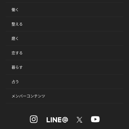
働く
整える
磨く
恋する
暮らす
占う
メンバーコンテンツ