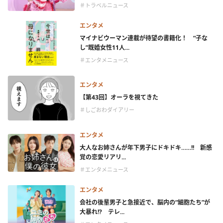
＃トラベルニュース
エンタメ
マイナビウーマン連載が待望の書籍化！ “子な
し”既婚女性11人...
＃エンタメニュース
エンタメ
【第43回】オーラを視てきた
＃しごおわダイアリー
エンタメ
大人なお姉さんが年下男子にドキドキ……!! 新感
覚の恋愛リアリ...
＃エンタメニュース
エンタメ
会社の後輩男子と急接近で、脳内の“細胞たち”が
大暴れ!? テレ...