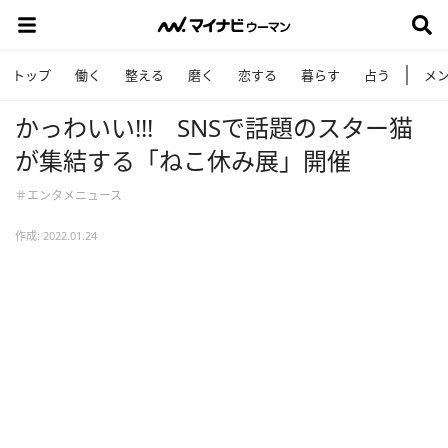
トップ
働く
整える
磨く
恋する
暮らす
占う
メ
かっわいい!!! SNSで話題のスター猫
が集結する「ねこ休み展」開催
＃エンタメニュース
作成: 2022.01.24