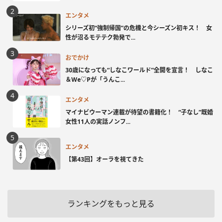
エンタメ
シリーズ初“強制帰国”の危機と今シーズン初キス！ 女
性が沼るモテテク勃発で...
おでかけ
30歳になっても“しなこワールド”全開を宣言！ しなこ
＆We♡Pが「うんこ...
エンタメ
マイナビウーマン連載が待望の書籍化！ “子なし”既婚
女性11人の実話ノンフ...
エンタメ
【第43回】オーラを視てきた
ランキングをもっと見る