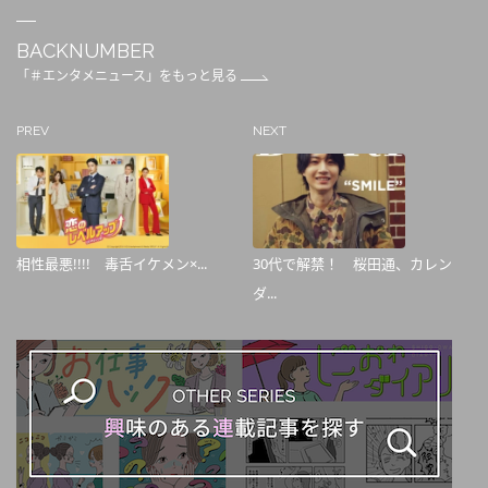
BACKNUMBER
「＃エンタメニュース」をもっと見る
PREV
NEXT
相性最悪!!!! 毒舌イケメン×...
30代で解禁！ 桜田通、カレン
ダ...