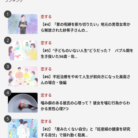
ランキング
恋する
【#4】「家の呪縛を断ち切りたい」地元の男尊女卑か
ら解放された紗希子さんの...
恋する
【#5】“子どものいない人生”どうだった？ バブル期を
生き抜いた56歳・佐...
恋する
【#6】不妊治療をやめて人生が前向きになった美南さ
んの場合・後編
恋する
噛み癖のある彼氏の心理って？ 彼女を噛む行為からわ
かる男性心理7つ
恋する
【#2】「産みたくない自分」と「妊産婦の健康を研究
する自分」で揺れ動く聡美...