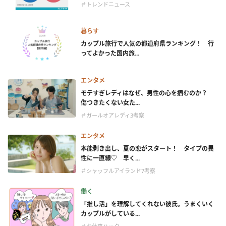
＃トレンドニュース
暮らす
カップル旅行で人気の都道府県ランキング！ 行
ってよかった国内旅...
エンタメ
モテすぎレディはなぜ、男性の心を掴むのか？
傷つきたくない女た...
＃ガールオアレディ3考察
エンタメ
本能剥き出し、夏の恋がスタート！ タイプの異
性に一直線♡ 早く...
＃シャッフルアイランド7考察
働く
「推し活」を理解してくれない彼氏。うまくいく
カップルがしている...