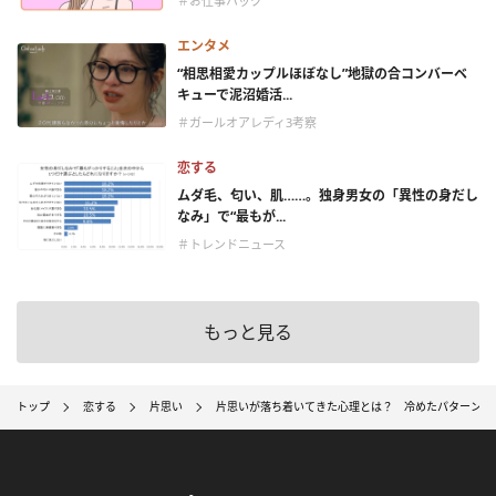
＃お仕事ハック
エンタメ
“相思相愛カップルほぼなし”地獄の合コンバーベ
キューで泥沼婚活...
＃ガールオアレディ3考察
恋する
ムダ毛、匂い、肌……。独身男女の「異性の身だし
なみ」で“最もが...
＃トレンドニュース
もっと見る
トップ
恋する
片思い
片思いが落ち着いてきた心理とは？ 冷めたパターンと