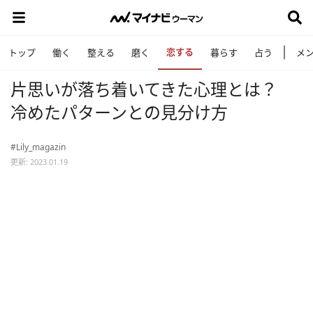
恋する
トップ
働く
整える
磨く
暮らす
占う
メ
片思いが落ち着いてきた心理とは？
冷めたパターンとの見分け方
#Lily_magazin
更新: 2023.01.19