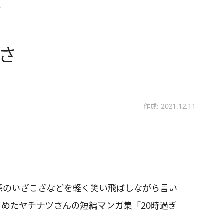
さ
りさ
作成: 2021.12.11
関係のいざこざなどを軽く笑い飛ばしながら言い
めたヤチナツさんの短編マンガ集『20時過ぎ