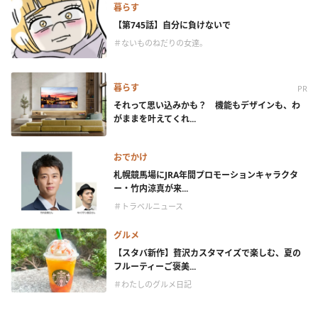
暮らす
【第745話】自分に負けないで
＃ないものねだりの女達。
暮らす
PR
それって思い込みかも？ 機能もデザインも、わ
がままを叶えてくれ...
おでかけ
札幌競馬場にJRA年間プロモーションキャラクタ
ー・竹内涼真が来...
＃トラベルニュース
グルメ
【スタバ新作】贅沢カスタマイズで楽しむ、夏の
フルーティーご褒美...
＃わたしのグルメ日記