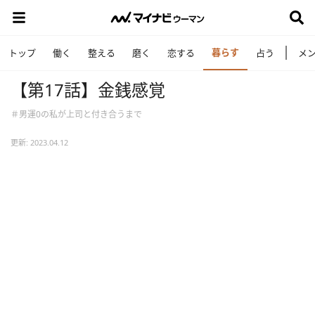
暮らす
トップ
働く
整える
磨く
恋する
占う
メ
【第17話】金銭感覚
＃男運0の私が上司と付き合うまで
更新: 2023.04.12