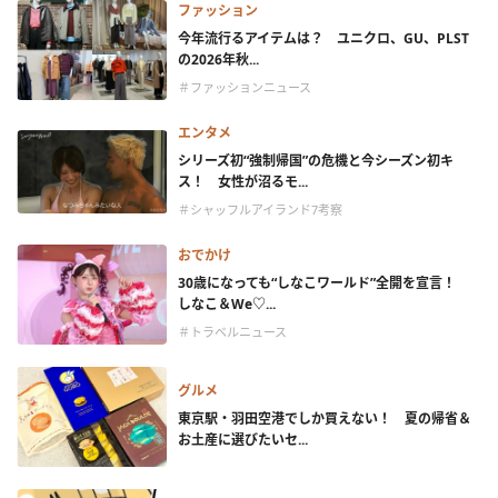
ファッション
今年流行るアイテムは？ ユニクロ、GU、PLST
の2026年秋...
＃ファッションニュース
エンタメ
シリーズ初“強制帰国”の危機と今シーズン初キ
ス！ 女性が沼るモ...
＃シャッフルアイランド7考察
おでかけ
30歳になっても“しなこワールド”全開を宣言！
しなこ＆We♡...
＃トラベルニュース
グルメ
東京駅・羽田空港でしか買えない！ 夏の帰省＆
お土産に選びたいセ...