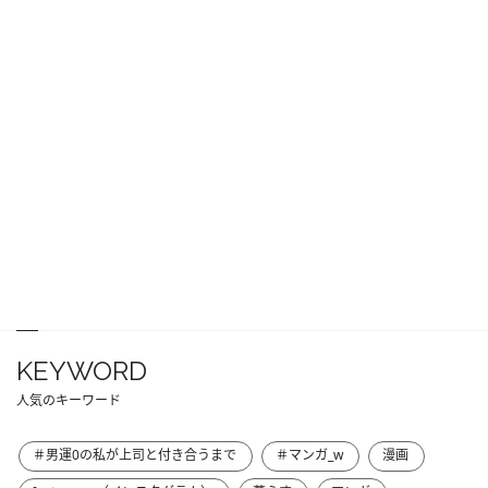
KEYWORD
人気のキーワード
＃男運0の私が上司と付き合うまで
＃マンガ_w
漫画