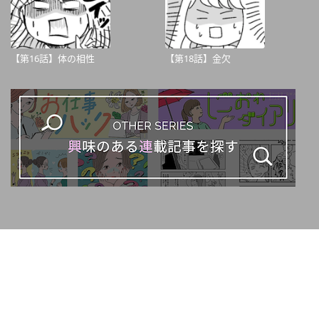
【第16話】体の相性
【第18話】金欠