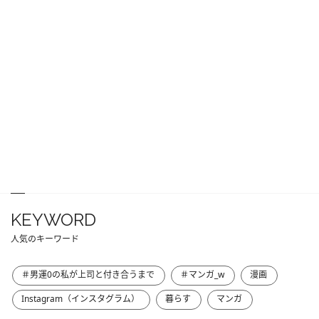
KEYWORD
人気のキーワード
＃男運0の私が上司と付き合うまで
＃マンガ_w
漫画
Instagram（インスタグラム）
暮らす
マンガ