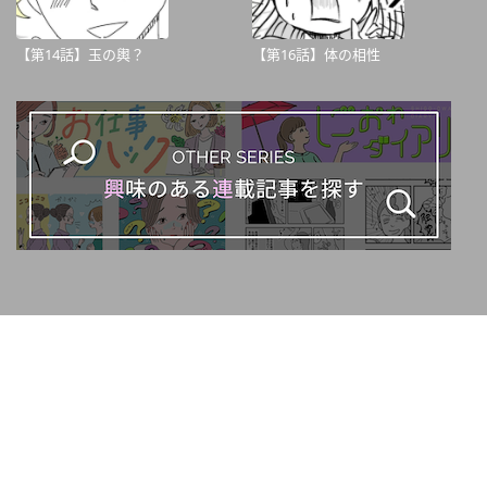
【第14話】玉の輿？
【第16話】体の相性