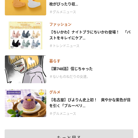
枚がぴったり収...
＃グルメニュース
ファッション
【ちいかわ】ナイトブラにちいかわ登場！ 「バ
ストをキレイにケア...
＃トレンドニュース
暮らす
【第748話】信じちゃった
＃ないものねだりの女達。
グルメ
【名古屋】ぴよりん史上初！ 爽やかな紫色が目
を引く「ブルーベリ...
＃グルメニュース
もっと見る