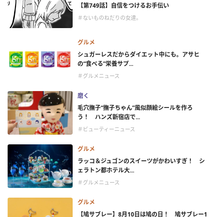
【第749話】自信をつけるお手伝い
＃ないものねだりの女達。
グルメ
シュガーレスだからダイエット中にも。アサヒ
の“食べる”栄養サプ...
＃グルメニュース
磨く
毛穴撫子“撫子ちゃん”風似顔絵シールを作ろ
う！ ハンズ新宿店で...
＃ビューティーニュース
グルメ
ラッコ＆ジュゴンのスイーツがかわいすぎ！ シ
ェラトン都ホテル大...
＃グルメニュース
グルメ
【鳩サブレー】8月10日は鳩の日！ 鳩サブレー1