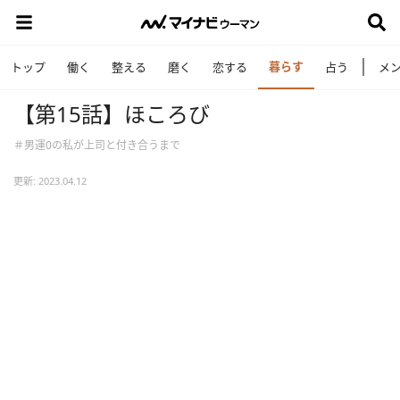
暮らす
トップ
働く
整える
磨く
恋する
占う
メ
【第15話】ほころび
＃男運0の私が上司と付き合うまで
更新: 2023.04.12