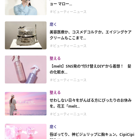
ョー マロー...
＃ビューティーニュース
磨く
美容医療か、コスメデコルテか。エイジングケア
クリームもここまで...
＃ビューティーニュース
整える
【melt】SNS発の“付け替えDIY”から着想！ 髪
の化粧水...
＃ビューティーニュース
整える
せわしない日々をがんばる方にぴったりのお休み
を。花王「melt...
＃ビューティーニュース
磨く
唇ぽってり、神ビジュリップに胸キュン。CipiCipi