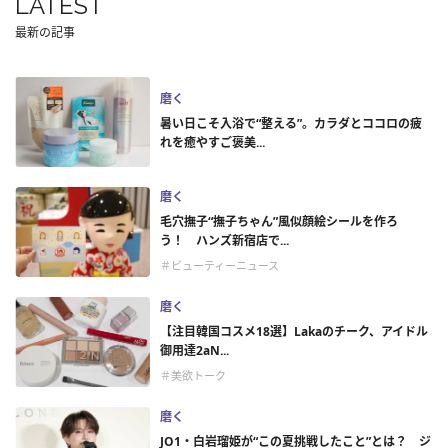
LATEST
最新の記事
磨く
暑い日こそ入浴で“整える”。カラダとココロの疲
れを癒やすご褒美...
磨く
毛穴撫子“撫子ちゃん”風似顔絵シールを作ろ
う！ ハンズ新宿店で...
＃ビューティーニュース
磨く
【注目韓国コスメ18選】Lakaのチーク、アイドル
御用達2aN...
＃美欲トーク
磨く
JO1・白岩瑠姫が“この夏挑戦したこと”とは？ ジ