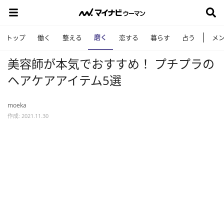
磨く
トップ
働く
整える
恋する
暮らす
占う
メ
美容師が本気でおすすめ！ プチプラの
ヘアケアアイテム5選
moeka
作成: 2021.11.30