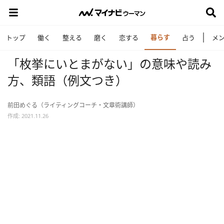
暮らす
トップ
働く
整える
磨く
恋する
占う
メ
「枚挙にいとまがない」の意味や読み
方、類語（例文つき）
前田めぐる（ライティングコーチ・文章術講師）
作成: 2021.11.26