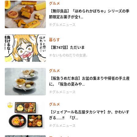
グルメ
【無印良品】「ほめられかぼちゃ」シリーズの季
節限定お菓子が全1...
＃グルメニュース
暮らす
【第747話】ただいま
＃ないものねだりの女達。
グルメ
【阪急うめだ本店】お盆の集まりや帰省の手土産
に。「阪急の夏みや...
＃グルメニュース
グルメ
【ジェイアール名古屋タカシマヤ】か、かわいす
ぎる……!! 「ぴ...
＃グルメニュース