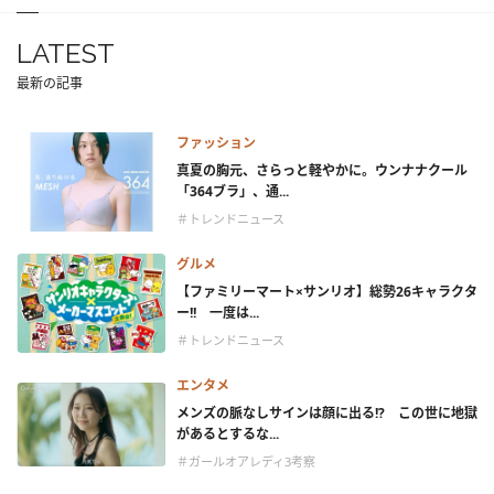
LATEST
最新の記事
ファッション
真夏の胸元、さらっと軽やかに。ウンナナクール
「364ブラ」、通...
＃トレンドニュース
グルメ
【ファミリーマート×サンリオ】総勢26キャラクタ
ー!! 一度は...
＃トレンドニュース
エンタメ
メンズの脈なしサインは顔に出る!? この世に地獄
があるとするな...
＃ガールオアレディ3考察